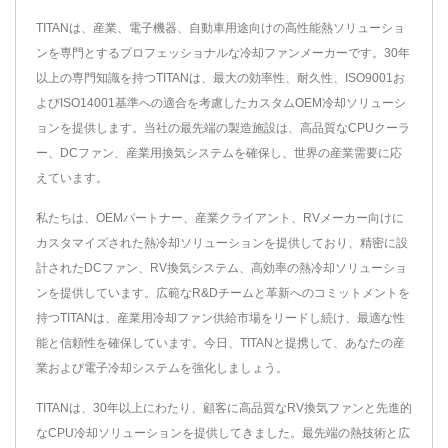
TITANは、産業、電子機器、自動車用途向けの高性能熱ソリューショ
ンを専門とするプロフェッショナルな冷却ファンメーカーです。30年
以上の専門知識を持つTITANは、最大の効率性、耐久性、ISO9001お
よびISO14001基準への適合を考慮したカスタムOEM冷却ソリューシ
ョンを提供します。当社の最先端の製造施設は、高品質なCPUクーラ
ー、DCファン、産業用換気システムを確保し、世界の産業需要に応
えています。
私たちは、OEMパートナー、産業クライアント、RVメーカー向けに
カスタマイズされた熱冷却ソリューションを提供しており、精密に設
計されたDCファン、RV換気システム、高効率の熱冷却ソリューショ
ンを提供しています。広範なR&Dチームと革新へのコミットメントを
持つTITANは、産業用冷却ファン供給市場をリードし続け、最適な性
能と信頼性を確保しています。今日、TITANと提携して、あなたの産
業および電子冷却システムを強化しましょう。
TITANは、30年以上にわたり、顧客に高品質なRV換気ファンと先進的
なCPU冷却ソリューションを提供してきました。最先端の熱技術と広