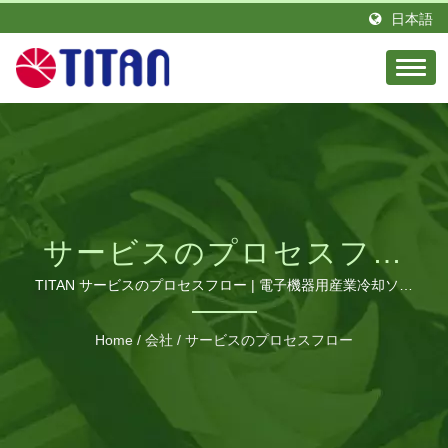
日本語
サービスのプロセスフロ
ー | 冷却ファンと熱ソリ
TITAN サービスのプロセスフロー | 電子機器用産業冷却ソリ
ューション
ューションのグローバル
Home
/
会社
/
サービスのプロセスフロー
サプライヤー | TITAN 製
造