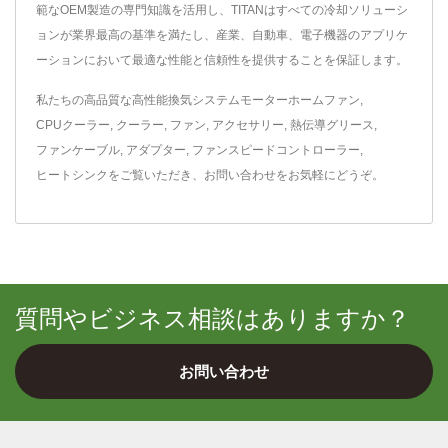
範なOEM製造の専門知識を活用し、TITANはすべての冷却ソリューシ
ョンが業界最高の基準を満たし、産業、自動車、電子機器のアプリケ
ーションにおいて最適な性能と信頼性を提供することを保証します。
私たちの高品質な高性能換気システム
モーターホームファン
,
CPUクーラー
,
クーラー
,
ファン
,
アクセサリー
,
熱伝導グリース
,
ファンケーブル
,
アダプター
,
ファンスピードコントローラー
,
ヒートシンク
をご覧いただき、
お問い合わせ
をお気軽にどうぞ。
質問やビジネス相談はありますか？
お問い合わせ