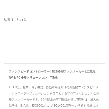
自動切替で、さまざまな用
途に対応し、ショート&過
負荷の問題から保護しま
結果 1 - 3 の 3
す。ファンの速度と騒音を
安全に制御できます。
ファンスピードコントローラー | B2B冷却ファンメーカー | 工業用、
RV & PC冷却ソリューション – TITAN
TITANは、産業、電子機器、自動車用途向けの高性能ファンスピード
コントローラーソリューションを専門とするプロフェッショナルな冷
却ファンメーカーです。30年以上の専門知識を持つTITANは、最大の
効率性、耐久性、ISO9001およびISO14001基準への準拠を考慮した