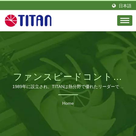
日本語
ファンスピードコントロ
ーラー検索された| B2B冷
1989年に設立され、TITANは熱分野で優れたリーダーであ
り、情熱とエリートエンジニアのチームを持っています。
却ファンメーカー | 工業
台湾に拠点を置き、ドイツに支店を設立しました。 TITAN
Home
は、グローバルなさまざまな地域に多くの販売代理店を持っ
用、RVおよびPC冷却ソ
ています。 私たちの製品は世界中で見られ、栄光の評判と
リューション – TITAN
信頼を得ています。 私たちは、さまざまな要求に対応する
ために生産ラインを拡大し、中国広東省に製造工場を建設し