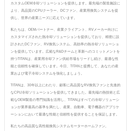
カスタムOEM冷却ソリューションを提供します。最先端の製造施設に
より、高品質のCPUクーラー、DCファン、産業用換気システムを提
供し、世界の産業ニーズに応えています。
私たちは、OEMパートナー、産業クライアント、RVメーカー向けに
カスタマイズされた熱冷却ソリューションを提供しており、精密に設
計されたDCファン、RV換気システム、高効率の熱冷却ソリューショ
ンを提供しています。広範なR&Dチームと革新へのコミットメントを
持つTITANは、産業用冷却ファン供給市場をリードし続け、最適な性
能と信頼性を確保しています。今日、TITANと提携して、あなたの産
業および電子冷却システムを強化しましょう。
TITANは、30年以上にわたり、顧客に高品質なRV換気ファンと先進的
なCPU冷却ソリューションを提供してきました。最先端の熱技術と広
範なOEM製造の専門知識を活用し、TITANはすべての冷却ソリューシ
ョンが業界最高の基準を満たし、産業、自動車、電子機器のアプリケ
ーションにおいて最適な性能と信頼性を提供することを保証します。
私たちの高品質な高性能換気システム
モーターホームファン
,