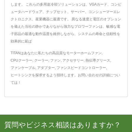
します。 これらの多用途冷却ソリューションは、VGAカード、コンピ
ュータハードウェア、チップセット、サーバー、コンシューマーエレ
クトロニクス、産業機器に最適です。 異なる速度と電圧のオプション
を備えた当社の静かでありながら強力なブロワーファンは、敏感な電
子部品の最適な動作温度を維持しながら、システムの寿命と信頼性を
効果的に延ば
TITANはあなたに私たちの高品質な
モーターホームファン
,
CPUクーラー
,
クーラー
,
ファン
,
アクセサリー
,
熱伝導グリース
,
ファンケーブル
,
アダプター
,
ファンスピードコントローラー
,
ヒートシンク
を探求するよう招待します。
お問い合わせ
の詳細につい
ては！
質問やビジネス相談はありますか？