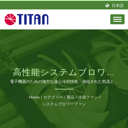
日本語
高性能システムブロワー
ファン
電子機器のための強力な遠心冷却技術、強化された気流と静
音動作。
Home
/
カテゴリー
/
製品
/
冷却ファン
/
システムブロワーファン