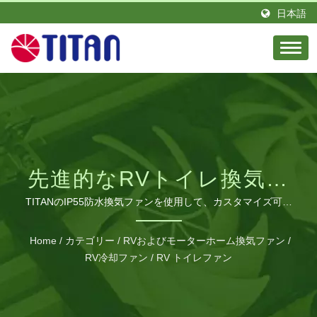
日本語
先進的なRVトイレ換気シ
ステム
TITANのIP55防水換気ファンを使用して、カスタマイズ可能
なデザイン、臭気センサー、複数の取り付けオプションを備
えたRVトイレの臭いを効果的に排除します。
Home
/
カテゴリー
/
RVおよびモーターホーム換気ファン
/
RV冷却ファン
/
RV トイレファン