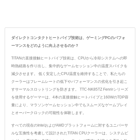
ダイレクトコンタクトヒートパイプ技術は、ゲーミングPCのパフォ
ーマンスをどのように向上させるのか？
TITANの直接接触ヒートパイプ技術は、CPUから冷却システムへの即
時熱経路を作り出し、集中的なゲームセッション中の温度スパイクを
減少させます。 低く安定したCPU温度を維持することで、私たちの
クーラーはフレームレートの低下やパフォーマンスの劣化を引き起こ
すサーマルスロットリングを防ぎます。 TTC-NK85TZ Fenrirシリーズ
を使用するゲーマーは、4本の直接接触ヒートパイプと160WのTDP容
量により、マラソンゲームセッション中でもスムーズなゲームプレイ
とオーバークロックの可能性を体験します。
すべての現在のIntelおよびAMDプラットフォームに対するユニバーサ
ルな互換性を考慮して設計されたTITAN CPUクーラーは、システムビ