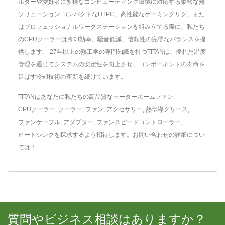
ルダーや愛好者に多様なコンピューティング環境に対応する柔軟な熱
ソリューション コンパクトなHTPC、高性能なゲーミングリグ、また
はプロフェッショナルワークステーションを組み立てる際に、私たち
のCPUクーラーは冷却効率、騒音低減、信頼性の完璧なバランスを提
供します。 27年以上の熱工学の専門知識を持つTITANは、優れた温度
管理を通じてシステムの安定性を向上させ、コンポーネントの寿命を
延ばす冷却技術の革新を続けています。
TITANはあなたに私たちの高品質な
モーターホームファン
,
CPUクーラー
,
クーラー
,
ファン
,
アクセサリー
,
熱伝導グリース
,
ファンケーブル
,
アダプター
,
ファンスピードコントローラー
,
ヒートシンク
を探求するよう招待します。
お問い合わせ
の詳細につい
ては！
質問やビジネス相談はありますか？