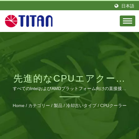
日本語
先進的なCPUエアクーリ
ング技術
すべてのIntelおよびAMDプラットフォーム向けの直接接触
ヒートパイプを使用した高性能熱ソリューション
Home
/
カテゴリー
/
製品
/
冷却古いタイプ
/
CPUクーラー