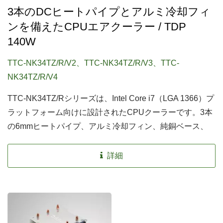
3本のDCヒートパイプとアルミ冷却フィ
ンを備えたCPUエアクーラー / TDP
140W
TTC-NK34TZ/R/V2、TTC-NK34TZ/R/V3、TTC-
NK34TZ/R/V4
TTC-NK34TZ/Rシリーズは、Intel Core i7（LGA 1366）プ
ラットフォーム向けに設計されたCPUクーラーです。3本
の6mmヒートパイプ、アルミ冷却フィン、純銅ベース、
90mmの巨大な静音ファンを搭載しており、熱伝導を促進
し、効果的な放熱を実現します。さらに、簡単な取り付け
詳細
をサポートするプッシュピンクリップが設計されていま
す。