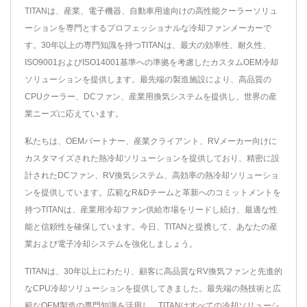
TITANは、産業、電子機器、自動車用途向けの高性能クーラーソリュ
ーションを専門とするプロフェッショナルな冷却ファンメーカーで
す。30年以上の専門知識を持つTITANは、最大の効率性、耐久性、
ISO9001およびISO14001基準への準拠を考慮したカスタムOEM冷却
ソリューションを提供します。最先端の製造施設により、高品質の
CPUクーラー、DCファン、産業用換気システムを提供し、世界の産
業ニーズに応えています。
私たちは、OEMパートナー、産業クライアント、RVメーカー向けに
カスタマイズされた熱冷却ソリューションを提供しており、精密に設
計されたDCファン、RV換気システム、高効率の熱冷却ソリューショ
ンを提供しています。広範なR&Dチームと革新へのコミットメントを
持つTITANは、産業用冷却ファン供給市場をリードし続け、最適な性
能と信頼性を確保しています。今日、TITANと提携して、あなたの産
業および電子冷却システムを強化しましょう。
TITANは、30年以上にわたり、顧客に高品質なRV換気ファンと先進的
なCPU冷却ソリューションを提供してきました。最先端の熱技術と広
範なOEM製造の専門知識を活用し、TITANはすべての冷却ソリューシ