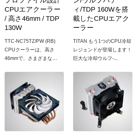
プロファイル設計
ン/ウルフハテ
CPUエアクーラー
ィ/TDP 160Wを搭
/ 高さ46mm / TDP
載したCPUエアク
130W
ーラー
TTC-NC75TZ/PW (RB)
TITAN もう1つのCPU冷却
CPUクーラーは、高さ
レジェンドが登場します！
46mmで、さまざまな
巨大な冷却ウルフ-...
HTPCケースやロープロフ
ァイルコンピュータに適し
ています。4本の6mmダイ
レクトコンタクトヒートパ
イプを備えており、ヒート
シンクを加速し、最大
130WのTDPをサポートす
ることができます。さら
に、このCPUクーラー