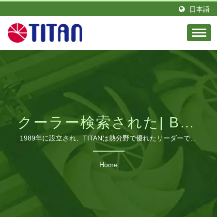
日本語
クーラー検索された| B2B
冷却ファンメーカー | 工
1989年に設立され、TITANは熱分野で優れたリーダーであ
り、情熱とエリートエンジニアのチームを持っています。
業用、RVおよびPC冷却
台湾に拠点を置き、ドイツに支店を設立しました。 TITAN
Home
は、グローバルなさまざまな地域に多くの販売代理店を持っ
ソリューション – TITAN
ています。 私たちの製品は世界中で見られ、栄光の評判と
信頼を得ています。 私たちは、さまざまな要求に対応する
ために生産ラインを拡大し、中国広東省に製造工場を建設し