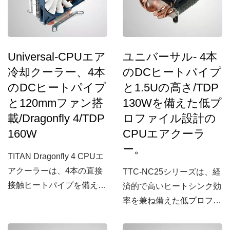
Universal-CPUエア
ユニバーサル- 4本
冷却クーラー、4本
のDCヒートパイプ
のDCヒートパイプ
と1.5Uの高さ/TDP
と120mmファン搭
130Wを備えた低プ
載/Dragonfly 4/TDP
ロファイル設計の
160W
CPUエアクーラ
ー。
TITAN Dragonfly 4 CPUエ
アクーラーは、4本の直接
TTC-NC25シリーズは、経
接触ヒートパイプを備え、
済的で高いヒートシンク効
主に「3つの極端な」特徴
率を兼ね備えた低プロファ
を持っています：極端な静
イル設計のCPU冷却クー
音、極端な薄型、極端な低
ラーです。