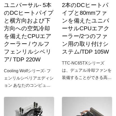
ユニバーサル- 5本
2本のDCヒートパ
は、インテリジェント
のDCヒートパイプ
イプと80mmファ
PWMファンを搭載してお
と横方向および下
ンを備えたユニバ
り、自動制御速度で、熱の
方向への空気冷却
ーサルCPUエアク
放散をバランスよく行い、
ノイズを低減します。
を備えたCPUエア
ーラー/2つのファ
クーラー / ウルフ
ン用の取り付けシ
フェンリルシベリ
ステム/TDP 105W
ア/ TDP 220W
TTC-NC65TXシリーズ
は、デュアル冷却ファンを
Cooling Wolfシリーズ- フ
装備することができる高性
ェンリルシベリアエディシ
能なCPUクーラーです。2
ョン あなたのコンピュー
本のヒートパイプと直接
タを最もクールにする ヒ
CPU接触方式、低騒音冷
ートパイプCPUクーラー
却ファンを特徴としてお
の巨大なフェンリル冷却フ
り、CPUから熱を効果的
ァミリーを受け継いだ、