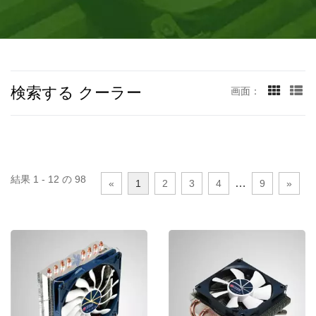
ました。この工場には460人の従業員がおり、少なくとも月
間120万台以上の生産が行われています。
検索する クーラー
画面：
結果 1 - 12 の 98
…
«
1
2
3
4
9
»