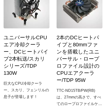
に伝達し、ヒートシンクの
TITAN...
効率を大幅に向上させま
す。さらに、デュアル冷却
ファンを装備するための振
動を軽減するための4本の
ユニバーサルCPU
2本のDCヒートパ
シリコンロッドも含まれて
エア冷却クーラ
イプと80mmファ
います。ほとんどのIntelお
ー、DCヒートパイ
ンを搭載したユニ
よびAMDプラットフォー
ムとの互換性があります。
プ2本転送/スカリ
バーサル・ロープ
シリーズ/TDP
ロファイル設計の
130W
CPUエアクーラ
ー/TDP 95W
巨大なCPU冷却クーラ
ー、スカリ、フェンリルの
TTC-ND15TB/PW(RB)
息子が登場します！
は、27mmの高さで、すべ
てのロープロファイルケー