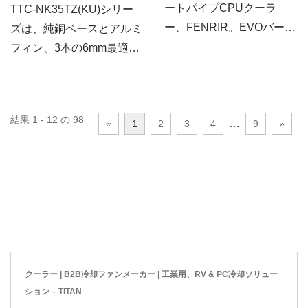
ートパイプCPUクーラ
TTC-NK35TZ(KU)シリー
ー、FENRIR。EVOバージ
ズは、純銅ベースとアルミ
ョンは、160W...
フィン、3本の6mm最適化
された直接ヒートパイプ、
95mm...
結果 1 - 12 の 98
…
«
1
2
3
4
9
»
クーラー | B2B冷却ファンメーカー | 工業用、RV & PC冷却ソリュー
ション – TITAN