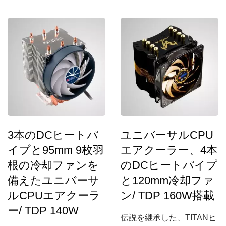
スに最適なCPUクーラー
です。2本の6mm最適化さ
れた直接接触ヒートパイプ
（TDP...
3本のDCヒートパ
ユニバーサルCPU
イプと95mm 9枚羽
エアクーラー、4本
根の冷却ファンを
のDCヒートパイプ
備えたユニバーサ
と120mm冷却ファ
ルCPUエアクーラ
ン/ TDP 160W搭載
ー/ TDP 140W
伝説を継承した、TITANヒ