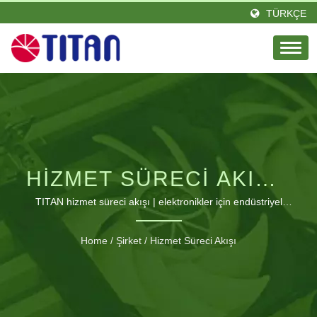
TÜRKÇE
HIZMET SÜRECI AKIŞI |
SOĞUTMA FANLARI VE
TITAN hizmet süreci akışı | elektronikler için endüstriyel
soğutma çözümleri
TERMAL ÇÖZÜMLER
Home
/
Şirket
/
Hizmet Süreci Akışı
IÇIN KÜRESEL
TEDARIKÇI | TITAN