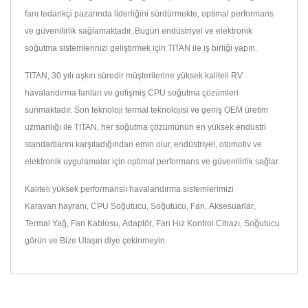
fanı tedarikçi pazarında liderliğini sürdürmekte, optimal performans
ve güvenilirlik sağlamaktadır. Bugün endüstriyel ve elektronik
soğutma sistemlerinizi geliştirmek için TITAN ile iş birliği yapın.
TITAN, 30 yılı aşkın süredir müşterilerine yüksek kaliteli RV
havalandırma fanları ve gelişmiş CPU soğutma çözümleri
sunmaktadır. Son teknoloji termal teknolojisi ve geniş OEM üretim
uzmanlığı ile TITAN, her soğutma çözümünün en yüksek endüstri
standartlarını karşıladığından emin olur, endüstriyel, otomotiv ve
elektronik uygulamalar için optimal performans ve güvenilirlik sağlar.
Kaliteli yüksek performanslı havalandırma sistemlerimizi
Karavan hayranı
,
CPU Soğutucu
,
Soğutucu
,
Fan
,
Aksesuarlar
,
Termal Yağ
,
Fan Kablosu
,
Adaptör
,
Fan Hız Kontrol Cihazı
,
Soğutucu
görün ve
Bize Ulaşın
diye çekinmeyin.