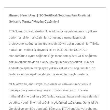
Hizmet Süreci Akışı | ISO Sertifikalı Soğutma Fanı Üreticisi |
Gelişmiş Termal Yönetim Çözümleri
TITAN, endüstriyel, elektronik ve otomotiv uygulamaları için yüksek
performanslı termal çözümler konusunda uzmanlaşmış bir
profesyonel soğutma fanı üreticisidir. 30 yılı aşkın deneyimle, TITAN,
maksimum verimlilik, dayanıklılık ve ISO9001 ile ISO14001
standartlarına uyum sağlamak için tasarlanmış özel OEM soğutma
çözümleri sunmaktadır. Son teknoloji üretim tesislerimiz, küresel
endüstri taleplerini karşılayan yüksek kaliteli cpu soğutucuları, dc
fanlar ve endüstriyel havalandırma sistemleri sağlamaktadır.
OEM ortakları, endüstriyel müşteriler ve karavan üreticileri için
özelleştirilmiş termal soğutma çözümleri sunuyoruz. Hassas
mühendislik ile üretilmiş DC fanlar, karavan havalandırma sistemleri
ve yüksek verimli termal soğutma çözümleri sağlıyoruz. Geniş bir Ar-
Ge ekibi ve yeniliğe olan bağlılığımızla, TITAN endüstriyel soğutma