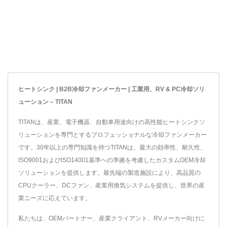
どんな熱源にも簡単に取り
どんな熱源にも簡単に取り
付けることができ、整然と
付けることができ、整然と
した環境を提供します。自
した環境を提供します。自
由に選べる3つのサイズ
由に選べる3つのサイズ
（20、30、40mm）があり
（20、30、40mm）があり
ます。
ます。
ヒートシンク | B2B冷却ファンメーカー | 工業用、RV & PC冷却ソリ
ューション – TITAN
TITANは、産業、電子機器、自動車用途向けの高性能ヒートシンクソ
リューションを専門とするプロフェッショナルな冷却ファンメーカー
です。30年以上の専門知識を持つTITANは、最大の効率性、耐久性、
ISO9001およびISO14001基準への準拠を考慮したカスタムOEM冷却
ソリューションを提供します。最先端の製造施設により、高品質の
CPUクーラー、DCファン、産業用換気システムを提供し、世界の産
業ニーズに応えています。
私たちは、OEMパートナー、産業クライアント、RVメーカー向けに