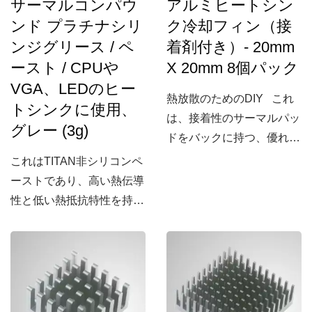
サーマルコンパウ
アルミヒートシン
ンド プラチナシリ
ク冷却フィン（接
ンジグリース / ペ
着剤付き）- 20mm
ースト / CPUや
X 20mm 8個パック
VGA、LEDのヒー
熱放散のためのDIY これ
トシンクに使用、
は、接着性のサーマルパッ
グレー (3g)
ドをバックに持つ、優れた
アルミ価値ヒートシンクの
これはTITAN非シリコンペ
一種です。良いDIYの熱放
ーストであり、高い熱伝導
散オプションと追加の冷却
性と低い熱抵抗特性を持つ
を提供します。整った外観
金属グリースです。空気の
とサーマルパッドにより、
隙間を埋め、熱放散を改善
どんな熱源にも簡単に取り
することを目的としていま
付けることができ、整然と
す。非電気伝導性を特徴と
した環境を提供します。自
し、ショートサーキットや