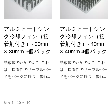
由に選べる3つのサイズ
その他の潜在的な問題を回
（20、30、40mm）があり
避することができます。
ます。
CPU、VGAなどのアプリ
ケーションにおいて、熱放
アルミヒートシン
アルミヒートシン
散と保護のための最良の選
ク冷却フィン（接
ク冷却フィン（接
択肢です。
着剤付き）- 30mm
着剤付き）- 40mm
X 30mm 6個パック
X 40mm 4個パック
熱放散のためのDIY これ
熱放散のためのDIY これ
は、接着性のサーマルパッ
は、接着性のサーマルパッ
ドをバックに持つ、優れた
ドをバックに持つ、優れた
アルミ価値ヒートシンクの
アルミ価値ヒートシンクの
一種です。良いDIYの熱放
一種です。良いDIYの熱放
散オプションと追加の冷却
散オプションと追加の冷却
結果 1 - 10 の 10
を提供します。整った外観
を提供します。整った外観
とサーマルパッドにより、
とサーマルパッドにより、