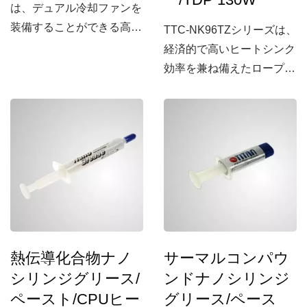
は、デュアル冷却ファンを
装備することができる高性
TTC-NK96TZシリーズは、
能なCPUクーラーです。2
経済的で高いヒートシンク
本のヒートパイプと直接
効率を兼ね備えたロープロ
CPU接触方式、低騒音冷
ファイル設計のCPU冷却
却ファンを特徴としてお
クーラーです。
り、CPUから熱を効果的
に伝達し、ヒートシンクの
効率を大幅に向上させま
す。さらに、デュアル冷却
ファンを装備するための振
動を軽減するための4本の
シリコンロッドも含まれて
熱伝導化合物ナノ
サーマルコンパウ
います。ほとんどのIntelお
シリンジグリース/
ンドナノシリンジ
よびAMDプラットフォー
ムとの互換性があります。
ペースト/CPUヒー
グリース/ペース