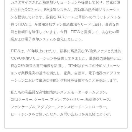
カスタマイズされた熱冷却ソリューションを提供しており、精密に設
計されたDCファン、RV換気システム、高効率の熱冷却ソリューショ
ンを提供しています。広範なR&Dチームと革新へのコミットメントを
持つTITANは、産業用冷却ファン供給市場をリードし続け、最適な性
能と信頼性を確保しています。今日、TITANと提携して、あなたの産
業および電子冷却システムを強化しましょう。
TITANは、30年以上にわたり、顧客に高品質なRV換気ファンと先進的
なCPU冷却ソリューションを提供してきました。最先端の熱技術と広
範なOEM製造の専門知識を活用し、TITANはすべての冷却ソリューシ
ョンが業界最高の基準を満たし、産業、自動車、電子機器のアプリケ
ーションにおいて最適な性能と信頼性を提供することを保証します。
私たちの高品質な高性能換気システム
モーターホームファン
,
CPUクーラー
,
クーラー
,
ファン
,
アクセサリー
,
熱伝導グリース
,
ファンケーブル
,
アダプター
,
ファンスピードコントローラー
,
ヒートシンク
をご覧いただき、
お問い合わせ
をお気軽にどうぞ。