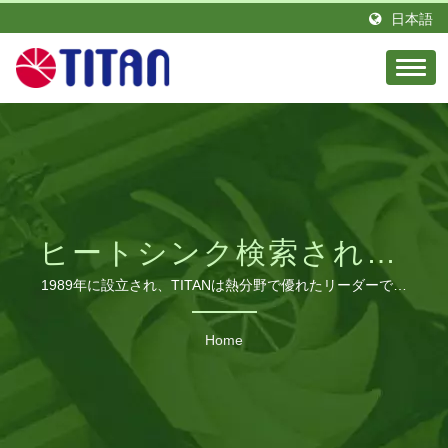
日本語
ヒートシンク検索された|
B2B冷却ファンメーカー |
1989年に設立され、TITANは熱分野で優れたリーダーであ
り、情熱とエリートエンジニアのチームを持っています。
工業用、RVおよびPC冷
台湾に拠点を置き、ドイツに支店を設立しました。 TITAN
Home
は、グローバルなさまざまな地域に多くの販売代理店を持っ
却ソリューション –
ています。 私たちの製品は世界中で見られ、栄光の評判と
TITAN
信頼を得ています。 私たちは、さまざまな要求に対応する
ために生産ラインを拡大し、中国広東省に製造工場を建設し