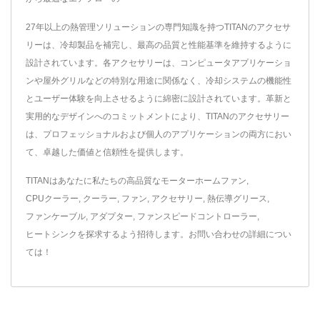
27年以上の熱管理ソリューションの専門知識を持つTITANのアクセサ
リーは、冷却製品を補完し、最高の品質と性能基準を維持するように
設計されています。各アクセサリーは、コンピュータアプリケーショ
ンや屋外グリルなどの特別な用途に関係なく、冷却システムの機能性
とユーザー体験を向上させるように綿密に設計されています。革新と
実用的なデザインへのコミットメントにより、TITANのアクセサリー
は、プロフェッショナルおよび個人のアプリケーションの両方におい
て、卓越した価値と信頼性を提供します。
TITANはあなたに私たちの高品質な
モーターホームファン
,
CPUクーラー
,
クーラー
,
ファン
,
アクセサリー
,
熱伝導グリース
,
ファンケーブル
,
アダプター
,
ファンスピードコントローラー
,
ヒートシンク
を探求するよう招待します。
お問い合わせ
の詳細につい
ては！