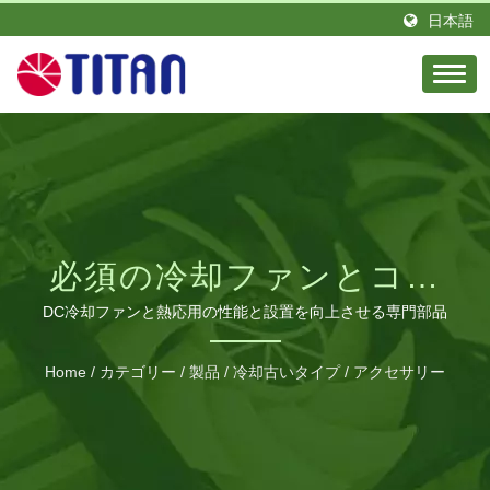
日本語
必須の冷却ファンとコン
ピュータクーラーアクセ
DC冷却ファンと熱応用の性能と設置を向上させる専門部品
サリー
Home
/
カテゴリー
/
製品
/
冷却古いタイプ
/
アクセサリー