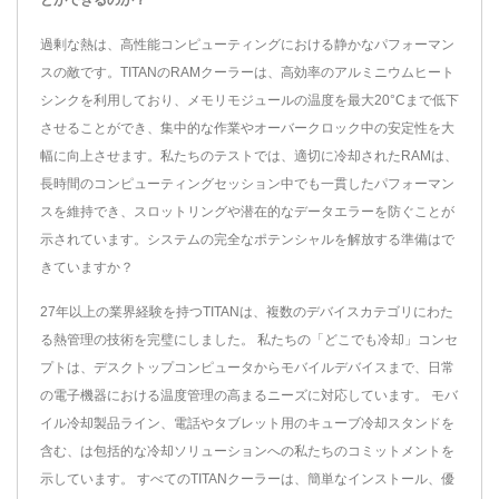
過剰な熱は、高性能コンピューティングにおける静かなパフォーマン
スの敵です。TITANのRAMクーラーは、高効率のアルミニウムヒート
シンクを利用しており、メモリモジュールの温度を最大20°Cまで低下
させることができ、集中的な作業やオーバークロック中の安定性を大
幅に向上させます。私たちのテストでは、適切に冷却されたRAMは、
長時間のコンピューティングセッション中でも一貫したパフォーマン
スを維持でき、スロットリングや潜在的なデータエラーを防ぐことが
示されています。システムの完全なポテンシャルを解放する準備はで
きていますか？
27年以上の業界経験を持つTITANは、複数のデバイスカテゴリにわた
る熱管理の技術を完璧にしました。 私たちの「どこでも冷却」コンセ
プトは、デスクトップコンピュータからモバイルデバイスまで、日常
の電子機器における温度管理の高まるニーズに対応しています。 モバ
イル冷却製品ライン、電話やタブレット用のキューブ冷却スタンドを
含む、は包括的な冷却ソリューションへの私たちのコミットメントを
示しています。 すべてのTITANクーラーは、簡単なインストール、優