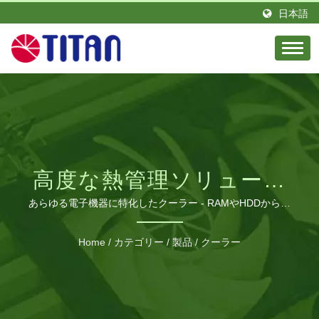
日本語
高度な熱管理ソリューシ
ョン
あらゆる電子機器に特化したクーラー - RAMやHDDから携
帯電話やノートパソコンまで
Home
/
カテゴリー
/
製品
/
クーラー