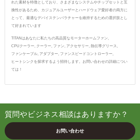
れた素材を特徴としており、さまざまなシステムやチップセットと互
換性があるため、カジュアルユーザーとハードウェア愛好者の両方に
とって、最適なデバイステンパラチャーを維持するための選択肢とし
て好まれています
TITANはあなたに私たちの高品質な
モーターホームファン
,
CPUクーラー
,
クーラー
,
ファン
,
アクセサリー
,
熱伝導グリース
,
ファンケーブル
,
アダプター
,
ファンスピードコントローラー
,
ヒートシンク
を探求するよう招待します。
お問い合わせ
の詳細につい
ては！
質問やビジネス相談はありますか？
お問い合わせ