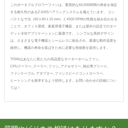
このポータブルブロワーファンは、驚異的な60,000時間の寿命を保証
する耐久性のあるZ-AXISベアリングシステムを備えています。 コン
パクトな寸法（60 x 60 x 15 mm）と4500 RPMの性能を組み合わせる
ことで、オフィス環境、家庭用電子機器、または屋外の設定でのター
ゲット冷却アプリケーションに最適です。 シンプルな美的デザイン
は、さまざまな電子機器とシームレスに統合され、最適な動作温度を
維持し、機器の寿命を延ばすために必要な熱放散を提供します。
TITANはあなたに私たちの高品質な
モーターホームファン
,
CPUクーラー
,
クーラー
,
ファン
,
アクセサリー
,
熱伝導グリース
,
ファンケーブル
,
アダプター
,
ファンスピードコントローラー
,
ヒートシンク
を探求するよう招待します。
お問い合わせ
の詳細につい
ては！