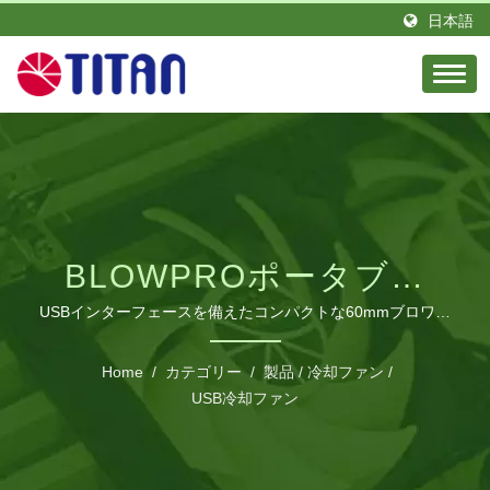
日本語
BLOWPROポータブル
USB冷却技術
USBインターフェースを備えたコンパクトな60mmブロワー
冷却ファンで、さまざまな電子機器の冷却に対応します。
Home
/
カテゴリー
/
製品
/
冷却ファン
/
USB冷却ファン