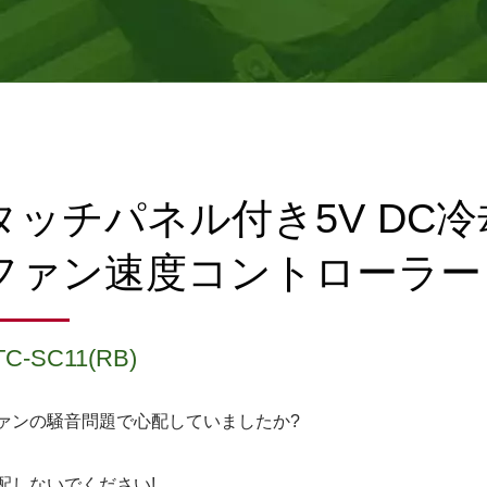
タッチパネル付き5V DC冷
ファン速度コントローラー
TC-SC11(RB)
ァンの騒音問題で心配していましたか?
配しないでください!