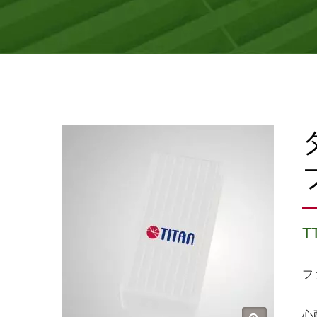
T
フ
心