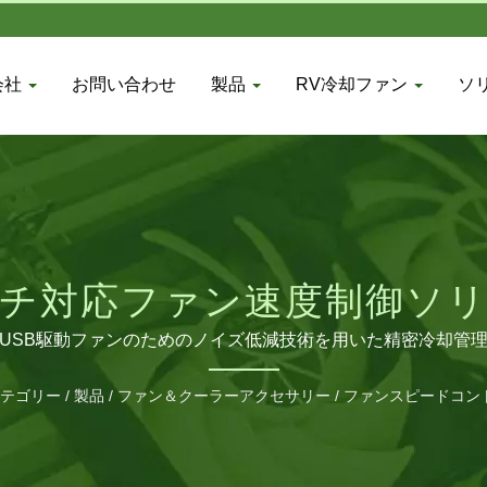
会社
お問い合わせ
製品
RV冷却ファン
ソ
チ対応ファン速度制御ソ
USB駆動ファンのためのノイズ低減技術を用いた精密冷却管
テゴリー
/
製品
/
ファン＆クーラーアクセサリー
/
ファンスピードコン