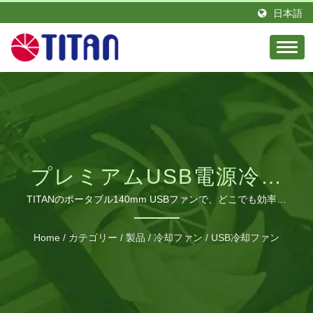
日本語
プレミアムUSB電源冷却
ソリューション
TITANのポータブル140mm USBファンで、どこでも効率的
で静かな冷却を体験してください。
Home
/
カテゴリー
/
製品
/
冷却ファン
/
USB冷却ファン