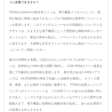
うに改善できますか？
TITANの140mm USB冷却ファンは、電子機器メーカーにとって、既
存の製品に簡単に統合できるシンプルで効果的な熱管理ソリューショ
ンを提供します。このファンのユニバーサルUSB接続とコンパクトな
デザインは、さまざまな電子機器にとって理想的な補助冷却コンポー
ネントとなり、製品の寿命を延ばし、パフォーマンスを向上させるの
に役立ちます。大規模な注文オプションやカスタム統合ソリューショ
ンについてご相談ください。
最大の汎用性を考慮して設計されたこのポータブル冷却ソリューショ
ンは、効率的な1.6Wの電力消費で動作し、1200 RPMのファン速度を
通じて印象的な冷却性能を提供します。 耐久性のあるZ-AXISベアリ
ングは、60,000時間の寿命で卓越した信頼性を確保し、オフィス環
境、家庭、または屋外での使用に最適です。 TITANの品質エンジニア
リングへのコミットメントは、この冷却ファンのあらゆる側面に明ら
かであり、シンプルでありながらエレガントなデザインから堅牢な性
能能力まで、電子機器に効果的な熱解決策を提供し、あらゆる環境で
の快適さを向上させます。