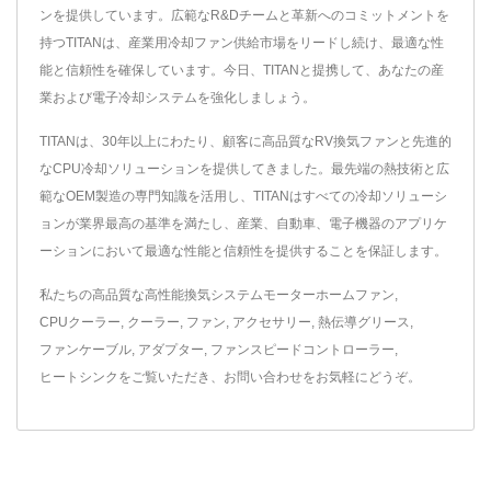
ンを提供しています。広範なR&Dチームと革新へのコミットメントを
持つTITANは、産業用冷却ファン供給市場をリードし続け、最適な性
能と信頼性を確保しています。今日、TITANと提携して、あなたの産
業および電子冷却システムを強化しましょう。
TITANは、30年以上にわたり、顧客に高品質なRV換気ファンと先進的
なCPU冷却ソリューションを提供してきました。最先端の熱技術と広
範なOEM製造の専門知識を活用し、TITANはすべての冷却ソリューシ
ョンが業界最高の基準を満たし、産業、自動車、電子機器のアプリケ
ーションにおいて最適な性能と信頼性を提供することを保証します。
私たちの高品質な高性能換気システム
モーターホームファン
,
CPUクーラー
,
クーラー
,
ファン
,
アクセサリー
,
熱伝導グリース
,
ファンケーブル
,
アダプター
,
ファンスピードコントローラー
,
ヒートシンク
をご覧いただき、
お問い合わせ
をお気軽にどうぞ。