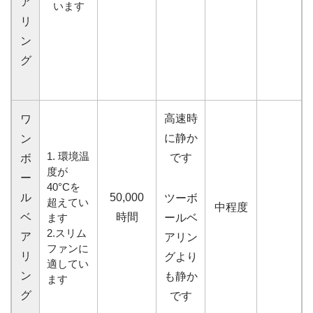
ア
います
リ
ン
グ
高速時
ワ
に静か
ン
1. 環境温
です
ボ
度が
ー
40°Cを
ル
50,000
ツーボ
超えてい
中程度
ベ
時間
ます
ールベ
2.スリム
ア
アリン
ファンに
リ
グより
適してい
ン
も静か
ます
グ
です