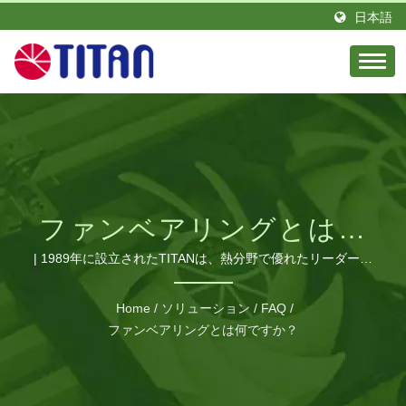
日本語
ファンベアリングとは何
ですか？ | 工業用および
| 1989年に設立されたTITANは、熱分野で優れたリーダーで
あり、情熱とエリートのエンジニアチームを持っています。
RV用の高性能冷却ファン
台湾に拠点を置き、ドイツに支店を設立しました。 TITAN
Home
/
ソリューション
/
FAQ
/
は、グローバルなさまざまな地域に多くの販売代理店を持っ
とCPUクーラー | TITAN
ファンベアリングとは何ですか？
ています。 私たちの製品は世界中で見られ、栄光の評判と
信頼を得ています。 私たちは、さまざまな要求に対応する
ために生産ラインを拡大し、中国広東省に製造工場を建設し