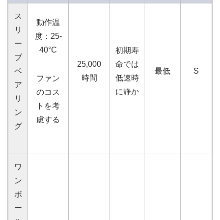
ス
動作温
リ
度：25-
ー
40°C
初期寿
ブ
25,000
命では
ベ
最低
S
時間
低速時
ファン
ア
に静か
のコス
リ
トを考
ン
慮する
グ
ワ
ン
ボ
ー