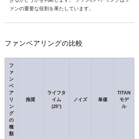
ァンの重要な役割を果たしています。
ファンベアリングの比較
フ
ァ
ン
ベ
ア
ライフタ
TITAN
リ
推奨
イム
ノイズ
単価
モデ
ン
(25°)
ル
グ
の
種
類