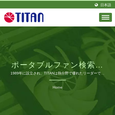
日本語
ポータブルファン検索さ
れた| B2B冷却ファンメー
1989年に設立され、TITANは熱分野で優れたリーダーであ
り、情熱とエリートエンジニアのチームを持っています。
カー | 工業用、RVおよび
台湾に拠点を置き、ドイツに支店を設立しました。 TITAN
Home
は、グローバルなさまざまな地域に多くの販売代理店を持っ
PC冷却ソリューション –
ています。 私たちの製品は世界中で見られ、栄光の評判と
TITAN
信頼を得ています。 私たちは、さまざまな要求に対応する
ために生産ラインを拡大し、中国広東省に製造工場を建設し