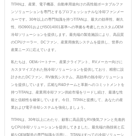
TITANは、産業、電子機器、自動車用途向けの高性能ポータブルファ
ンソリューションを専門とするプロフェッショナルな冷却ファンメー
カーです。30年以上の専門知識を持つTITANは、最大の効率性、耐久
性、ISO9001およびISO14001基準への準拠を考慮したカスタムOEM
冷却ソリューションを提供します。最先端の製造施設により、高品質
のCPUクーラー、DCファン、産業用換気システムを提供し、世界の
産業ニーズに応えています。
私たちは、OEMパートナー、産業クライアント、RVメーカー向けに
カスタマイズされた熱冷却ソリューションを提供しており、精密に設
計されたDCファン、RV換気システム、高効率の熱冷却ソリューショ
ンを提供しています。広範なR&Dチームと革新へのコミットメントを
持つTITANは、産業用冷却ファン供給市場をリードし続け、最適な性
能と信頼性を確保しています。今日、TITANと提携して、あなたの産
業および電子冷却システムを強化しましょう。
TITANは、30年以上にわたり、顧客に高品質なRV換気ファンと先進的
なCPU冷却ソリューションを提供してきました。最先端の熱技術と広
範なOEM製造の専門知識を活用し、TITANはすべての冷却ソリューシ