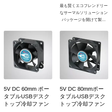
ァンデザインにうんざりし
最も賢くエコフレンドリー
ましたか？ 高品質かつプ
なサーマルソリューション
ロフェッショナルな機能を
パッケージを開けて製品
備えたUSBファンが欲しい
を手に入れたのは幸せなこ
ですか？
とでした。
5V DC 60mm ポー
5V DC 80mmポー
タブルUSBデスク
タブルUSBデスク
トップ冷却ファン
トップ冷却ファン