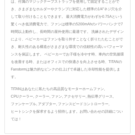
は、付属のマジックテープストラップを使用して固定することがで
き、さまざまなホルダーやクランプに対応した標準の1/4"ネジ穴を介
して取り付けることもできます。 最大消費電力がわずか0.75Aという
驚くべき低消費電力で、ファンは標準の5200mAhのパワーバンクで7
時間以上動作し、長時間の屋外使用に最適です。 洗練されたデザイン
により、ベビーカーはファンを取り外すことなく折りたたむことがで
き、耐久性のある構造がさまざまな環境での信頼性の高いパフォーマ
ンスを保証します。 ベビーカーでお子様を冷やす時、車内の空気循環
を改善する時、またはオフィスでの快適さを向上させる時、TITANの
Fanstormは魅力的なピンクの仕上げで卓越した冷却性能を提供しま
す。
TITANはあなたに私たちの高品質な
モーターホームファン
,
CPUクーラー
,
クーラー
,
ファン
,
アクセサリー
,
熱伝導グリース
,
ファンケーブル
,
アダプター
,
ファンスピードコントローラー
,
ヒートシンク
を探求するよう招待します。
お問い合わせ
の詳細につい
ては！