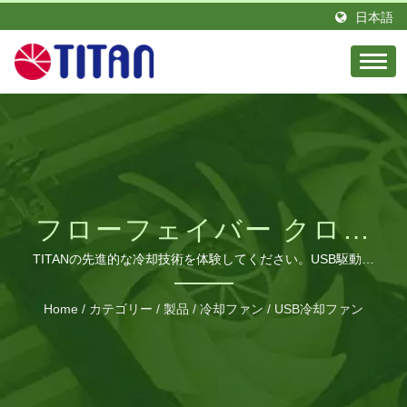
日本語
フローフェイバー クロス
フローファン：ベビーカ
TITANの先進的な冷却技術を体験してください。USB駆動の
タワーファンは、業務用グレードの風量と多様な取り付けオ
ーや車両向けのプレミア
プションを備えています。
Home
/
カテゴリー
/
製品
/
冷却ファン
/
USB冷却ファン
ム冷却