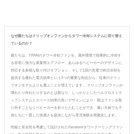
なぜ親たちはクリップオンファンからタワー冷却システムに切り替え
ているのか？
親たちは、TITANのタワー冷却ファンを、屋外環境で効果的に冷却す
る非常に強力な産業用エアフロー、あらゆるベビーカーのデザインに
対応する多様な取り付けオプション、そして1回の充電で終日冷却を
提供する優れた電力効率という3つの重要な利点から、従来のクリッ
プオンモデルよりも選ぶことが増えています。 クリップオンファンが
壊れたり外れたりするのとは異なり、しっかりとしたベルクロストラ
ップシステムとスペース効率の良いデザインにより、親はファンを取
り外すことなくベビーカーを折りたたむことができ、暑い天候でも子
供たちに一貫した快適さを提供しながら育児体験を簡素化します。
性能と安全性を考慮して設計されたFanstormタワークーリングファン