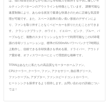
は、指の怪我を防ぎながら強力な冷却能力を維持する子供に優しいキ
ルティングパターンのアウトラインを特徴としています。 調整可能な
速度制御により、あらゆる状況で最適な快適さのために正確な気流管
理が可能です。また、スペース効率の良い長い形状のデザインによ
り、ファンを取り外すことなくベビーカーを折りたたむことができま
す。 クラシックブラック、ホワイト、イエロー、ピンク、ブルー、パ
ープルなど、複数のスタイリッシュなカラーで利用可能なこのUSB電
源の冷却ソリューションは、標準の5200mAhパワーバンクで7時間以
上動作し、信頼できる冷却快適さを求める親、ドライバー、アウトド
ア愛好者、オフィスワーカーにとって理想的な相棒です。
TITANはあなたに私たちの高品質な
モーターホームファン
,
CPUクーラー
,
クーラー
,
ファン
,
アクセサリー
,
熱伝導グリース
,
ファンケーブル
,
アダプター
,
ファンスピードコントローラー
,
ヒートシンク
を探求するよう招待します。
お問い合わせ
の詳細につい
ては！