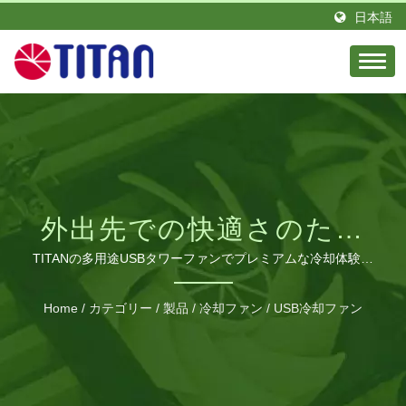
日本語
外出先での快適さのため
の究極のポータブル冷却
TITANの多用途USBタワーファンでプレミアムな冷却体験を
- ベビーカー、車両、アウトドア活動に最適で、産業用グレ
ソリューション
ードの風量と長持ちするバッテリー寿命を備えています。
Home
/
カテゴリー
/
製品
/
冷却ファン
/
USB冷却ファン