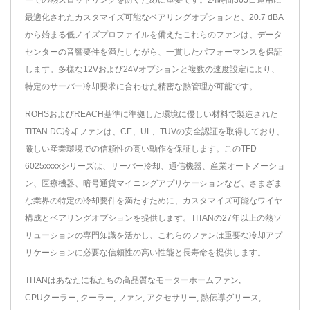
最適化されたカスタマイズ可能なベアリングオプションと、20.7 dBA
から始まる低ノイズプロファイルを備えたこれらのファンは、データ
センターの音響要件を満たしながら、一貫したパフォーマンスを保証
します。多様な12Vおよび24Vオプションと複数の速度設定により、
特定のサーバー冷却要求に合わせた精密な熱管理が可能です。
ROHSおよびREACH基準に準拠した環境に優しい材料で製造された
TITAN DC冷却ファンは、CE、UL、TUVの安全認証を取得しており、
厳しい産業環境での信頼性の高い動作を保証します。このTFD-
6025xxxxシリーズは、サーバー冷却、通信機器、産業オートメーショ
ン、医療機器、暗号通貨マイニングアプリケーションなど、さまざま
な業界の特定の冷却要件を満たすために、カスタマイズ可能なワイヤ
構成とベアリングオプションを提供します。TITANの27年以上の熱ソ
リューションの専門知識を活かし、これらのファンは重要な冷却アプ
リケーションに必要な信頼性の高い性能と長寿命を提供します。
TITANはあなたに私たちの高品質な
モーターホームファン
,
CPUクーラー
,
クーラー
,
ファン
,
アクセサリー
,
熱伝導グリース
,