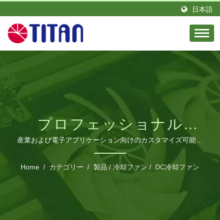
日本語
プロフェッショナル
60MM DC冷却ファンシ
産業および電子アプリケーション向けのカスタマイズ可能な
仕様を持つ高性能熱管理ソリューション
リーズ
Home
/
カテゴリー
/
製品
/
冷却ファン
/
DC冷却ファン