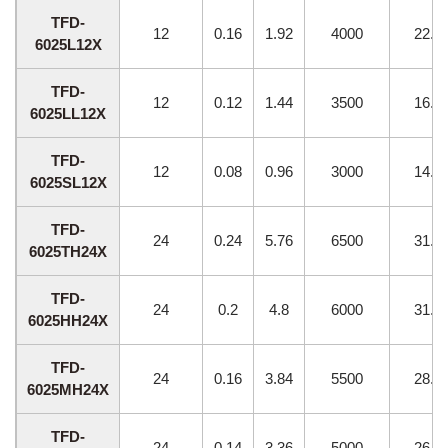
TFD-
12
0.16
1.92
4000
22.0
6025L12X
TFD-
12
0.12
1.44
3500
16.1
6025LL12X
TFD-
12
0.08
0.96
3000
14.8
6025SL12X
TFD-
24
0.24
5.76
6500
31.9
6025TH24X
TFD-
24
0.2
4.8
6000
31.8
6025HH24X
TFD-
24
0.16
3.84
5500
28.1
6025MH24X
TFD-
24
0.14
3.36
5000
26.6