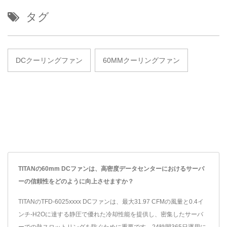
タグ
DCクーリングファン
60MMクーリングファン
TITANの60mm DCファンは、高密度データセンターにおけるサーバ
ーの信頼性をどのように向上させますか？
TITANのTFD-6025xxxx DCファンは、最大31.97 CFMの風量と0.4イ
ンチ-H2Oに達する静圧で優れた冷却性能を提供し、密集したサーバ
ーでの熱スロットリングを防ぐために重要です。24時間365日運用に