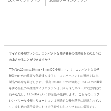
DCクーリングファン
20MMクーリングファン
マイクロ冷却ファンは、コンパクトな電子機器の信頼性をどのように
向上させることができますか？
TITANの20mm x 20mm x 8mm DC冷却ファンは、コンパクトな電子
機器のための重要な熱管理を提供し、コンポーネントの過熱を防ぎ、
製品の寿命を延ばします。 最高19,000 RPMの速度と1.63 CFMの風量
を誇る当社の高性能マイクロファンは、限られたスペースで効率的に
熱を放散し、11.5 dBAという静音性を維持します。 これらのエコフ
レンドリーな冷却ソリューションは国際的な安全基準に認証されてお
り、次世代の電子設計における信頼性を向上させるのに最適です。