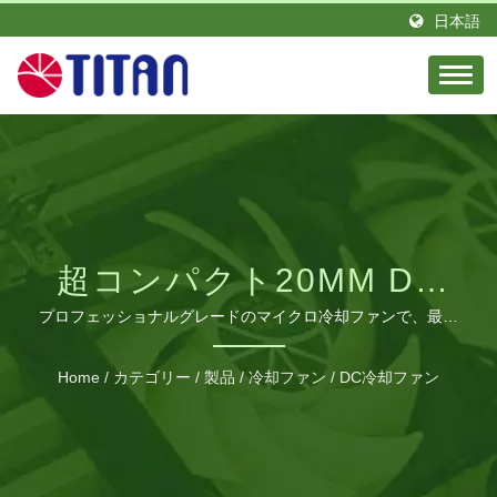
日本語
超コンパクト20MM DC
冷却ソリューション
プロフェッショナルグレードのマイクロ冷却ファンで、最適
な熱管理のための多様な速度オプションを備えています。
Home
/
カテゴリー
/
製品
/
冷却ファン
/
DC冷却ファン