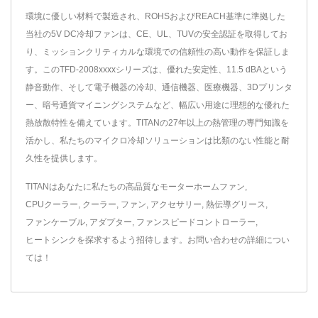
環境に優しい材料で製造され、ROHSおよびREACH基準に準拠した
当社の5V DC冷却ファンは、CE、UL、TUVの安全認証を取得してお
り、ミッションクリティカルな環境での信頼性の高い動作を保証しま
す。このTFD-2008xxxxシリーズは、優れた安定性、11.5 dBAという
静音動作、そして電子機器の冷却、通信機器、医療機器、3Dプリンタ
ー、暗号通貨マイニングシステムなど、幅広い用途に理想的な優れた
熱放散特性を備えています。TITANの27年以上の熱管理の専門知識を
活かし、私たちのマイクロ冷却ソリューションは比類のない性能と耐
久性を提供します。
TITANはあなたに私たちの高品質な
モーターホームファン
,
CPUクーラー
,
クーラー
,
ファン
,
アクセサリー
,
熱伝導グリース
,
ファンケーブル
,
アダプター
,
ファンスピードコントローラー
,
ヒートシンク
を探求するよう招待します。
お問い合わせ
の詳細につい
ては！