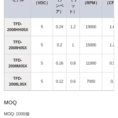
（VDC）
（RPM）
（CF
ンペ
ッ
ア）
ト）
TFD-
5
0.24
1.2
19000
1.63
2008HH05X
TFD-
5
0.2
1
15000
1.29
2008H05X
TFD-
5
0.16
0.8
11000
0.95
2008M05X
TFD-
5
0.12
0.6
7000
0.6
2008L05X
MOQ
MOQ: 1000個