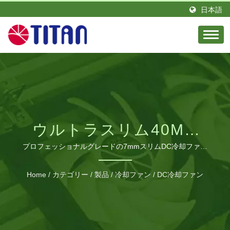
日本語
ウルトラスリム40MM
DC冷却ファンシリーズ
プロフェッショナルグレードの7mmスリムDC冷却ファン
で、最適な熱管理のためにカスタマイズ可能な仕様がありま
す。
Home
/
カテゴリー
/
製品
/
冷却ファン
/
DC冷却ファン