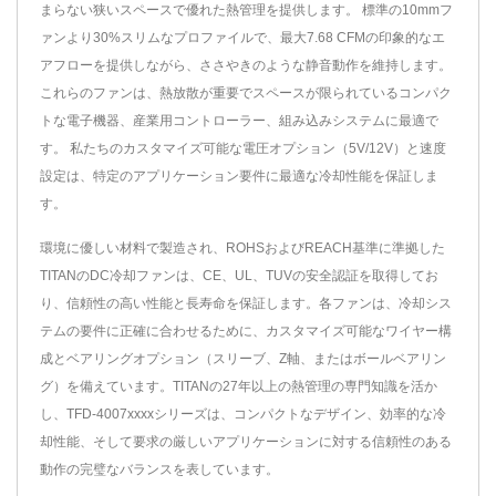
まらない狭いスペースで優れた熱管理を提供します。 標準の10mmフ
ァンより30%スリムなプロファイルで、最大7.68 CFMの印象的なエ
アフローを提供しながら、ささやきのような静音動作を維持します。
これらのファンは、熱放散が重要でスペースが限られているコンパク
トな電子機器、産業用コントローラー、組み込みシステムに最適で
す。 私たちのカスタマイズ可能な電圧オプション（5V/12V）と速度
設定は、特定のアプリケーション要件に最適な冷却性能を保証しま
す。
環境に優しい材料で製造され、ROHSおよびREACH基準に準拠した
TITANのDC冷却ファンは、CE、UL、TUVの安全認証を取得してお
り、信頼性の高い性能と長寿命を保証します。各ファンは、冷却シス
テムの要件に正確に合わせるために、カスタマイズ可能なワイヤー構
成とベアリングオプション（スリーブ、Z軸、またはボールベアリン
グ）を備えています。TITANの27年以上の熱管理の専門知識を活か
し、TFD-4007xxxxシリーズは、コンパクトなデザイン、効率的な冷
却性能、そして要求の厳しいアプリケーションに対する信頼性のある
動作の完璧なバランスを表しています。