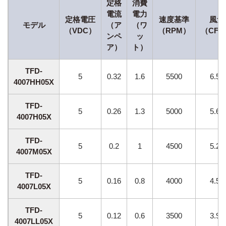
定格
消費
電流
電力
定格電圧
速度基準
風量
モデル
（ア
（ワ
（VDC）
（RPM）
（CF
ンペ
ッ
ア）
ト）
TFD-
5
0.32
1.6
5500
6.58
4007HH05X
TFD-
5
0.26
1.3
5000
5.64
4007H05X
TFD-
5
0.2
1
4500
5.23
4007M05X
TFD-
5
0.16
0.8
4000
4.51
4007L05X
TFD-
5
0.12
0.6
3500
3.95
4007LL05X