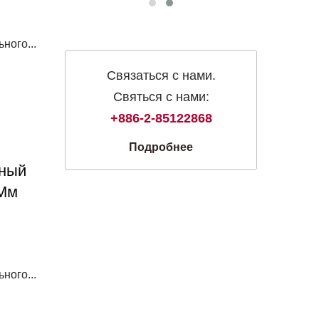
ного...
Связаться с нами.
Святься с нами:
+886-2-85122868
Подробнее
дный
-Мм
ного...