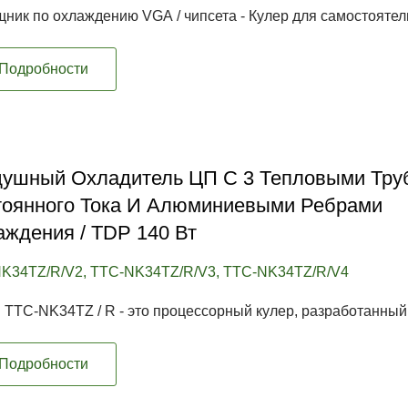
ник по охлаждению VGA / чипсета - Кулер для самостоятель
Подробности
душный Охладитель ЦП С 3 Тепловыми Тру
тоянного Тока И Алюминиевыми Ребрами
ждения / TDP 140 Вт
K34TZ/R/V2, TTC-NK34TZ/R/V3, TTC-NK34TZ/R/V4
 TTC-NK34TZ / R - это процессорный кулер, разработанный.
Подробности