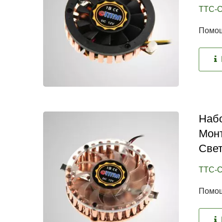
TTC-C
Помощ
Набо
Мон
Све
TTC-C
Помощ