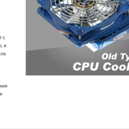
т с
, и
пла
ания
я