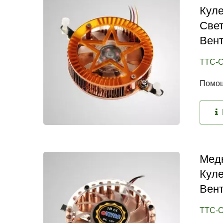
Куле
Све
Вен
TTC-C
Помощ
Медн
Кул
Вен
TTC-