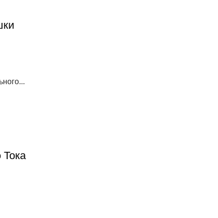
шки
ного...
 Тока