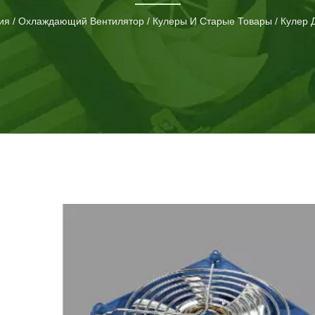
 мы постоянно предоставляем инновационные
ия
/
Охлаждающий Вентилятор
/
Кулеры И Старые Товары
/
Кулер 
охновленные жизненными потребностями, необходимостью