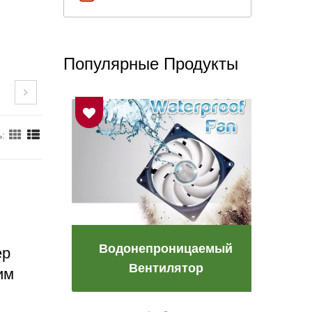
Популярные Продукты
:
етке
Водонепроницаемый
Ве
ер
Вентилятор
им