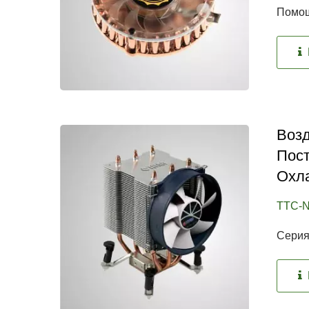
Помощ
Воз
Пос
Охла
TTC-N
Серия