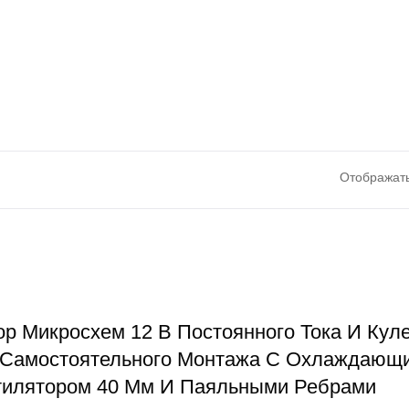
Отображать
одонепроницаемый
Вентилятор На Реш
р Микросхем 12 В Постоянного Тока И Кул
Вентилятор
 Самостоятельного Монтажа С Охлаждающ
тилятором 40 Мм И Паяльными Ребрами