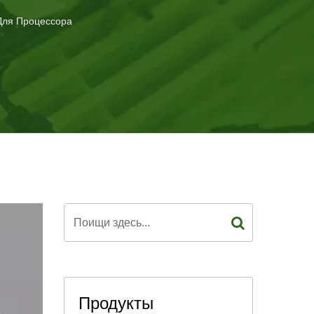
Для Процессора
 в процессоре охлаждении.
Продукты