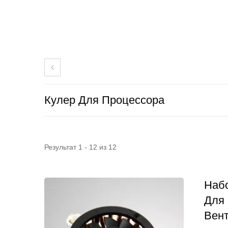
Кулер Для Процессора
Результат 1 - 12 из 12
Вентилятор На Решетке
В
Набо
Для
Вен