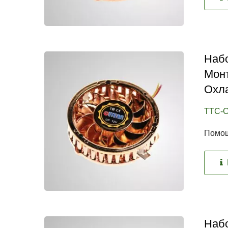
Набо
Мон
Охл
TTC-
Помощ
Набо