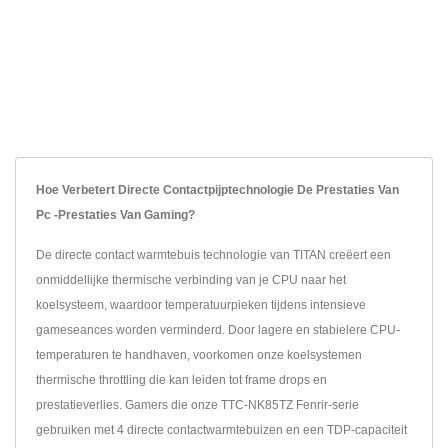
Hoe Verbetert Directe Contactpijptechnologie De Prestaties Van
Pc -prestaties Van Gaming?
De directe contact warmtebuis technologie van TITAN creëert een
onmiddellijke thermische verbinding van je CPU naar het
koelsysteem, waardoor temperatuurpieken tijdens intensieve
gameseances worden verminderd. Door lagere en stabielere CPU-
temperaturen te handhaven, voorkomen onze koelsystemen
thermische throttling die kan leiden tot frame drops en
prestatieverlies. Gamers die onze TTC-NK85TZ Fenrir-serie
gebruiken met 4 directe contactwarmtebuizen en een TDP-capaciteit