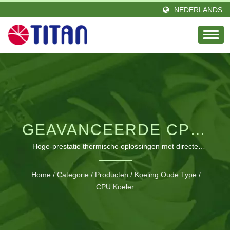
NEDERLANDS
GEAVANCEERDE CPU-
LUCHTKOELINGSTECHNO
Hoge-prestatie thermische oplossingen met directe
contactwarmtebuizen voor alle Intel- en AMD-platforms
Home
/
Categorie
/
Producten
/
Koeling Oude Type
/
CPU Koeler