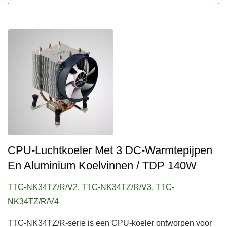
CPU-Luchtkoeler Met 3 DC-Warmtepijpen
En Aluminium Koelvinnen / TDP 140W
TTC-NK34TZ/R/V2, TTC-NK34TZ/R/V3, TTC-
NK34TZ/R/V4
TTC-NK34TZ/R-serie is een CPU-koeler ontworpen voor