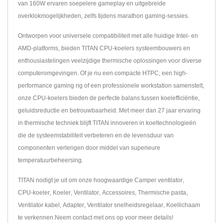
van 160W ervaren soepelere gameplay en uitgebreide
overklokmogelijkheden, zelfs tijdens marathon gaming-sessies.
Ontworpen voor universele compatibiliteit met alle huidige Intel- en
AMD-platforms, bieden TITAN CPU-koelers systeembouwers en
enthousiastelingen veelzijdige thermische oplossingen voor diverse
computeromgevingen. Of je nu een compacte HTPC, een high-
performance gaming rig of een professionele workstation samenstelt,
onze CPU-koelers bieden de perfecte balans tussen koelefficiëntie,
geluidsreductie en betrouwbaarheid. Met meer dan 27 jaar ervaring
in thermische techniek blijft TITAN innoveren in koeltechnologieën
die de systeemstabiliteit verbeteren en de levensduur van
componenten verlengen door middel van superieure
temperatuurbeheersing.
TITAN nodigt je uit om onze hoogwaardige
Camper ventilator
,
CPU-koeler
,
Koeler
,
Ventilator
,
Accessoires
,
Thermische pasta
,
Ventilator kabel
,
Adapter
,
Ventilator snelheidsregelaar
,
Koellichaam
te verkennen.
Neem contact met ons op
voor meer details!