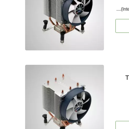
م 90 مم / TDP