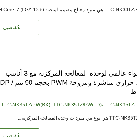
تفاصيل
مبرد هواء عالمي لوحدة المعالجة المركزية مع 3 أنابيب
توصيل حراري مباشرة ومروحة PWM بحج
TTC-NK35TZ/PW(BX)، TTC-NK35TZ/PW(LD)، TTC-NK35TZ
تفاصيل