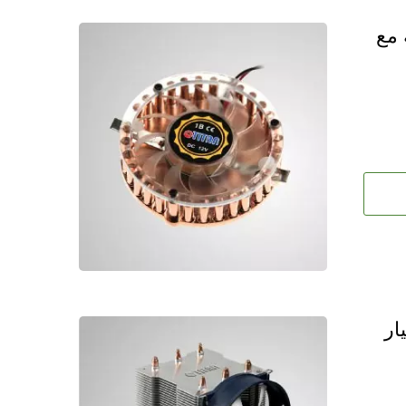
ريحة مع
ار