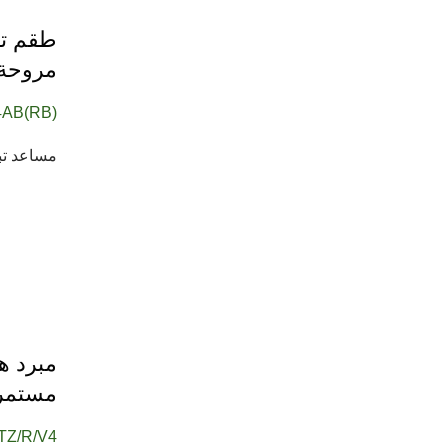
مروحة تب
AB(RB)
مساعد تبريد VGA / شريحة - طقم تركيب Y Cooler
مبرد هو
مستمر وأ
TZ/R/V4