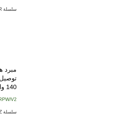
سلسلة TTC-NK34TZ/R هي مبرد معالج مصمم لمنصة Intel Core i7 (LGA 1366)....
140 واط
/RPW/V2
سلسلة TTC-NK35TZ هي نوع من مبردات وحدة المعالجة المركزية...