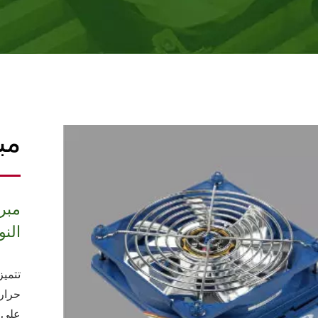
مبر
مبرد
النو
تتميز
على ا