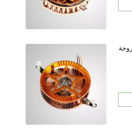
لت للشريحة وDIY مع مروحة