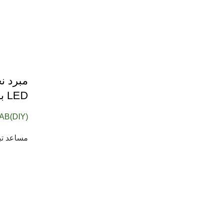
LED بقطر 45 مم /إرفاق 4 أغطية مروحة قابلة للتغيير
AB(DIY)
مساعد تبر