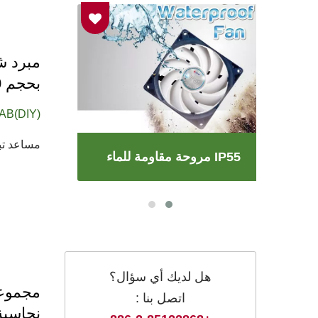
بحجم 40 مم وزعانف للتلحيم
AB(DIY)
مساعد تبر
مروحة مقاومة للماء IP55
هل لديك أي سؤال؟
اتصل بنا :
نحاسية DIY مع مروحة تبريد LED بقطر