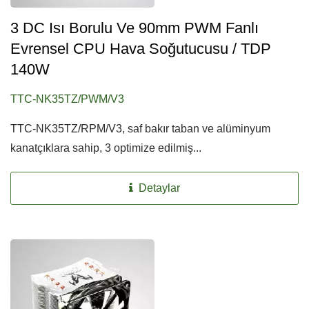
3 DC Isı Borulu Ve 90mm PWM Fanlı
Evrensel CPU Hava Soğutucusu / TDP
140W
TTC-NK35TZ/PWM/V3
TTC-NK35TZ/RPM/V3, saf bakır taban ve alüminyum
kanatçıklara sahip, 3 optimize edilmiş...
Detaylar