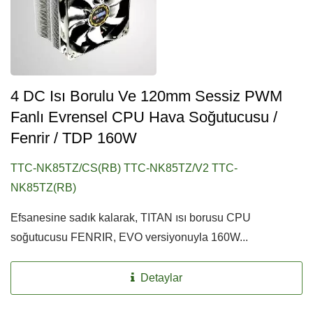
4 DC Isı Borulu Ve 120mm Sessiz PWM
Fanlı Evrensel CPU Hava Soğutucusu /
Fenrir / TDP 160W
TTC-NK85TZ/CS(RB) TTC-NK85TZ/V2 TTC-
NK85TZ(RB)
Efsanesine sadık kalarak, TITAN ısı borusu CPU
soğutucusu FENRIR, EVO versiyonuyla 160W...
Detaylar