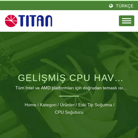
TÜRKÇE
GELIŞMIŞ CPU HAVA
SOĞUTMA
Tüm Intel ve AMD platformları için doğrudan temaslı ısı
boruları ile yüksek performanslı termal çözümler
TEKNOLOJISI
Home
/
Kategori
/
Ürünler
/
Eski Tip Soğutma
/
CPU Soğutucu