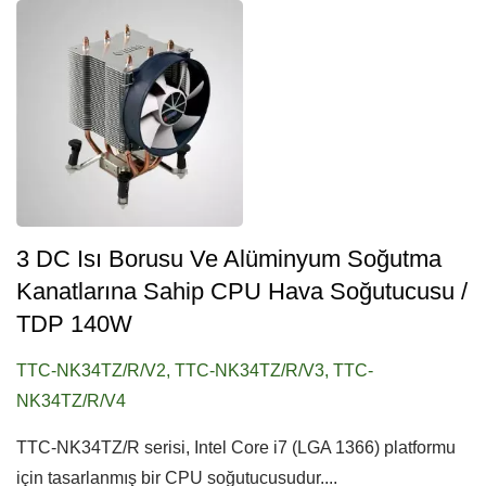
3 DC Isı Borusu Ve Alüminyum Soğutma
Kanatlarına Sahip CPU Hava Soğutucusu /
TDP 140W
TTC-NK34TZ/R/V2, TTC-NK34TZ/R/V3, TTC-
NK34TZ/R/V4
TTC-NK34TZ/R serisi, Intel Core i7 (LGA 1366) platformu
için tasarlanmış bir CPU soğutucusudur....