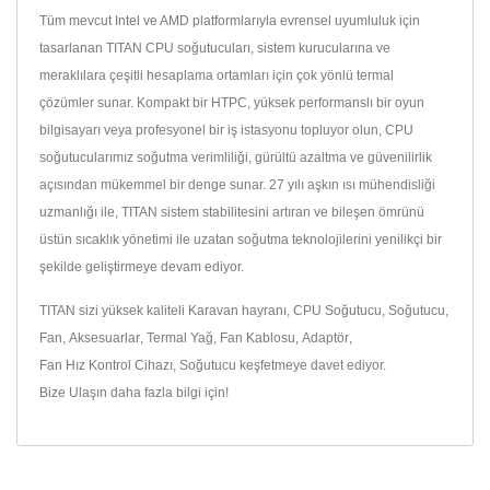
Tüm mevcut Intel ve AMD platformlarıyla evrensel uyumluluk için
tasarlanan TITAN CPU soğutucuları, sistem kurucularına ve
meraklılara çeşitli hesaplama ortamları için çok yönlü termal
çözümler sunar. Kompakt bir HTPC, yüksek performanslı bir oyun
bilgisayarı veya profesyonel bir iş istasyonu topluyor olun, CPU
soğutucularımız soğutma verimliliği, gürültü azaltma ve güvenilirlik
açısından mükemmel bir denge sunar. 27 yılı aşkın ısı mühendisliği
uzmanlığı ile, TITAN sistem stabilitesini artıran ve bileşen ömrünü
üstün sıcaklık yönetimi ile uzatan soğutma teknolojilerini yenilikçi bir
şekilde geliştirmeye devam ediyor.
TITAN sizi yüksek kaliteli
Karavan hayranı
,
CPU Soğutucu
,
Soğutucu
,
Fan
,
Aksesuarlar
,
Termal Yağ
,
Fan Kablosu
,
Adaptör
,
Fan Hız Kontrol Cihazı
,
Soğutucu
keşfetmeye davet ediyor.
Bize Ulaşın
daha fazla bilgi için!