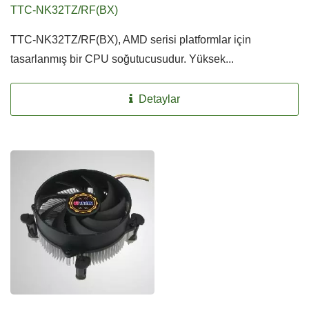
TTC-NK32TZ/RF(BX)
TTC-NK32TZ/RF(BX), AMD serisi platformlar için
tasarlanmış bir CPU soğutucusudur. Yüksek...
Detaylar