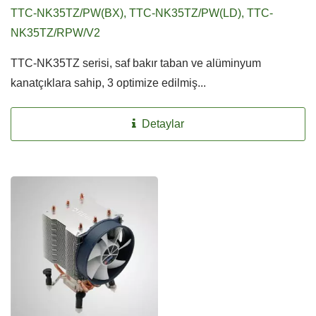
TTC-NK35TZ/PW(BX), TTC-NK35TZ/PW(LD), TTC-
NK35TZ/RPW/V2
TTC-NK35TZ serisi, saf bakır taban ve alüminyum
kanatçıklara sahip, 3 optimize edilmiş...
Detaylar