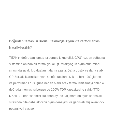
Doğrudan Temas Isı Borusu Teknolojisi Oyun PC Performansını
Nasıl İyileştirir?
TITAN'ın doğrudan temas ısı borusu teknolojisi, CPU'nuzdan soğutma
sistemine anında bir termal yol oluşturarak yoğun oyun oturumları
sırasında sıcaklık dalgalanmalarını azaltır. Daha düşük ve daha stabil
CPU sıcaklıklarını koruyarak, soğutucularımız kare hızı düşüşlerine
ve performans düşüşüne neden olabilecek termal kısıtlamayı önler. 4
doğrudan temas ısı borusu ve 160W TDP kapasitesine sahip TTC-
NK85TZ Fenrir serimizi kullanan oyuncular, maraton oyun seansları
sırasında bile daha akıcı bir oyun deneyimi ve genişletilmiş overclock
potansiyeli yaşıyor.