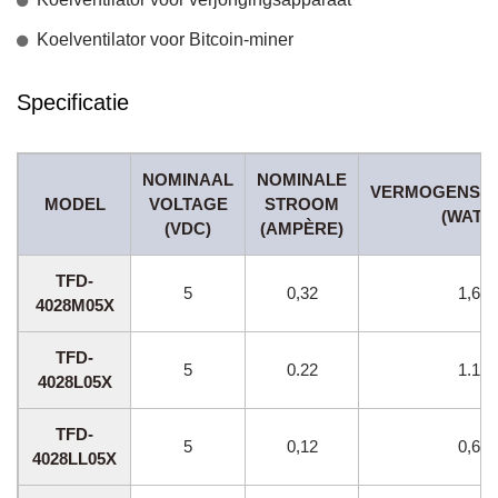
Koelventilator voor Bitcoin-miner
Specificatie
NOMINAAL
NOMINALE
VERMOGENSV
MODEL
VOLTAGE
STROOM
(WATT)
(VDC)
(AMPÈRE)
TFD-
5
0,32
1,6
4028M05X
TFD-
5
0.22
1.1
4028L05X
TFD-
5
0,12
0,6
4028LL05X