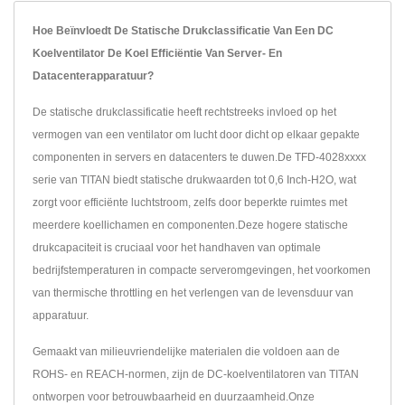
Hoe Beïnvloedt De Statische Drukclassificatie Van Een DC
Koelventilator De Koel Efficiëntie Van Server- En
Datacenterapparatuur?
De statische drukclassificatie heeft rechtstreeks invloed op het
vermogen van een ventilator om lucht door dicht op elkaar gepakte
componenten in servers en datacenters te duwen.De TFD-4028xxxx
serie van TITAN biedt statische drukwaarden tot 0,6 Inch-H2O, wat
zorgt voor efficiënte luchtstroom, zelfs door beperkte ruimtes met
meerdere koellichamen en componenten.Deze hogere statische
drukcapaciteit is cruciaal voor het handhaven van optimale
bedrijfstemperaturen in compacte serveromgevingen, het voorkomen
van thermische throttling en het verlengen van de levensduur van
apparatuur.
Gemaakt van milieuvriendelijke materialen die voldoen aan de
ROHS- en REACH-normen, zijn de DC-koelventilatoren van TITAN
ontworpen voor betrouwbaarheid en duurzaamheid.Onze