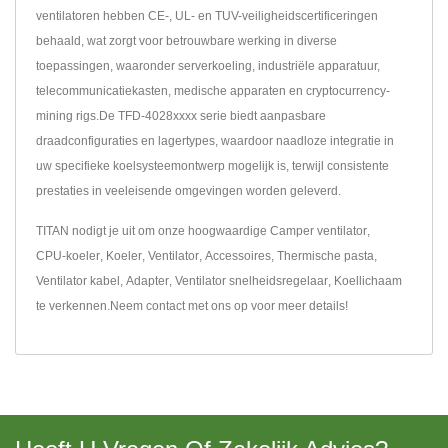
ventilatoren hebben CE-, UL- en TUV-veiligheidscertificeringen
behaald, wat zorgt voor betrouwbare werking in diverse
toepassingen, waaronder serverkoeling, industriële apparatuur,
telecommunicatiekasten, medische apparaten en cryptocurrency-
mining rigs.De TFD-4028xxxx serie biedt aanpasbare
draadconfiguraties en lagertypes, waardoor naadloze integratie in
uw specifieke koelsysteemontwerp mogelijk is, terwijl consistente
prestaties in veeleisende omgevingen worden geleverd.
TITAN nodigt je uit om onze hoogwaardige
Camper ventilator
,
CPU-koeler
,
Koeler
,
Ventilator
,
Accessoires
,
Thermische pasta
,
Ventilator kabel
,
Adapter
,
Ventilator snelheidsregelaar
,
Koellichaam
te verkennen.
Neem contact met ons op
voor meer details!