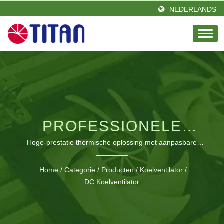
NEDERLANDS
PROFESSIONELE
40MM DC-
Hoge-prestatie thermische oplossing met aanpasbare
specificaties voor de koelbehoeften van elektronische
KOELVENTILATOR MET
apparatuur
Home
/
Categorie
/
Producten
/
Koelventilator
/
VEELZIJDIGE
DC Koelventilator
TOEPASSINGEN