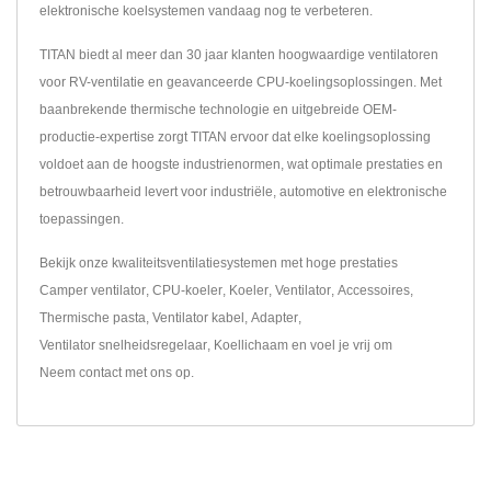
elektronische koelsystemen vandaag nog te verbeteren.
TITAN biedt al meer dan 30 jaar klanten hoogwaardige ventilatoren
voor RV-ventilatie en geavanceerde CPU-koelingsoplossingen. Met
baanbrekende thermische technologie en uitgebreide OEM-
productie-expertise zorgt TITAN ervoor dat elke koelingsoplossing
voldoet aan de hoogste industrienormen, wat optimale prestaties en
betrouwbaarheid levert voor industriële, automotive en elektronische
toepassingen.
Bekijk onze kwaliteitsventilatiesystemen met hoge prestaties
Camper ventilator
,
CPU-koeler
,
Koeler
,
Ventilator
,
Accessoires
,
Thermische pasta
,
Ventilator kabel
,
Adapter
,
Ventilator snelheidsregelaar
,
Koellichaam
en voel je vrij om
Neem contact met ons op
.