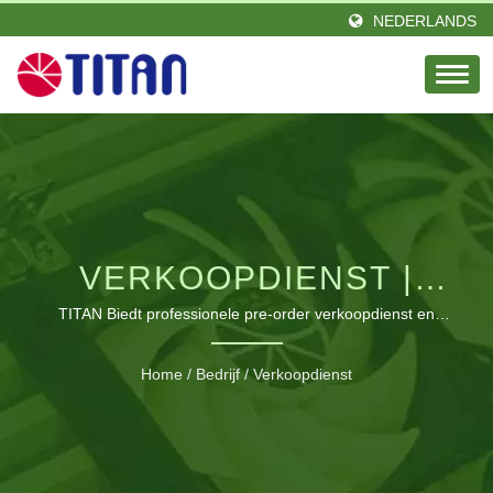
NEDERLANDS
VERKOOPDIENST |
WERELDWIJDE
TITAN Biedt professionele pre-order verkoopdienst en
nazorgproces. | industriële koelingsoplossingen voor
LEVERANCIER VAN
elektronica
Home
/
Bedrijf
/
Verkoopdienst
KOELVENTILATOREN
EN THERMISCHE