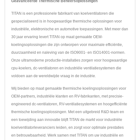
Geavanceerde Thermische Beheersoplossingen
TITAN is een professionele fabrikant van koelventilatoren die
gespecialiseerd is in hoogwaardige thermische oplossingen voor
industriële, elektronische en automotive toepassingen. Met meer dan
30 jaar ervaring levert TITAN op maat gemaakte OEM-
koelingsoplossingen die zijn ontworpen voor maximale efficiëntie,
duurzaamheid en naleving van de ISO9001- en ISO14001-normen.
Onze ultramoderne productie-installaties zorgen voor hoogwaardige
cpu-koelers, dc-ventilatoren en industriële ventilatiesystemen die
voldoen aan de wereldwijde vraag in de industrie.
Wij bieden op maat gemaakte thermische koelingsoplossingen voor
OEM-partners, industriële klanten en RV-fabrikanten, met precisie-
engineered dc-ventilatoren, RV-ventilatiesystemen en hoogefficiënte
thermische koelingsoplossingen. Met een uitgebreid R&D-team en
een toewijding aan innovatie blijft TITAN de markt voor industriële
koelventilatorleveranciers leiden, en zorgt voor optimale prestaties
en betrouwbaarheid. Werk samen met TITAN om uw industriële en