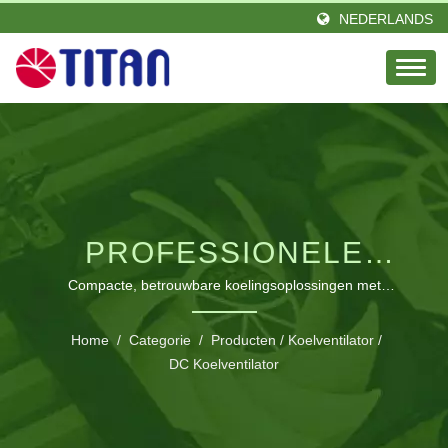
NEDERLANDS
PROFESSIONELE
50MM DC
Compacte, betrouwbare koelingsoplossingen met
meerdere spanningsopties en aanpasbare specificaties
KOELVENTILATOR
Home
/
Categorie
/
Producten
/
Koelventilator
/
DC Koelventilator
SERIE