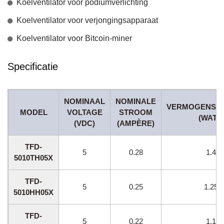
Koelventilator voor podiumverlichting
Koelventilator voor verjongingsapparaat
Koelventilator voor Bitcoin-miner
Specificatie
NOMINAAL
NOMINALE
VERMOGENSV
MODEL
VOLTAGE
STROOM
(WATT)
(VDC)
(AMPÈRE)
TFD-
5
0.28
1.4
5010TH05X
TFD-
5
0.25
1.25
5010HH05X
TFD-
5
0.22
1.1