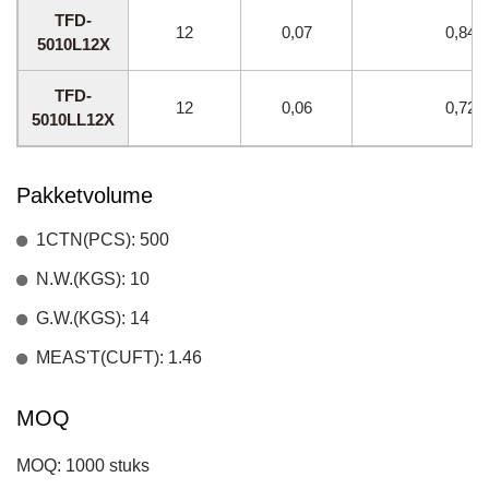
TFD-
12
0,07
0,84
5010L12X
TFD-
12
0,06
0,72
5010LL12X
Pakketvolume
1CTN(PCS): 500
N.W.(KGS): 10
G.W.(KGS): 14
MEAS'T(CUFT): 1.46
MOQ
MOQ: 1000 stuks