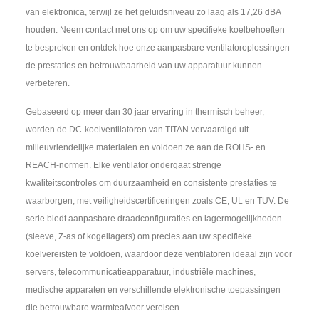
van elektronica, terwijl ze het geluidsniveau zo laag als 17,26 dBA
houden. Neem contact met ons op om uw specifieke koelbehoeften
te bespreken en ontdek hoe onze aanpasbare ventilatoroplossingen
de prestaties en betrouwbaarheid van uw apparatuur kunnen
verbeteren.
Gebaseerd op meer dan 30 jaar ervaring in thermisch beheer,
worden de DC-koelventilatoren van TITAN vervaardigd uit
milieuvriendelijke materialen en voldoen ze aan de ROHS- en
REACH-normen. Elke ventilator ondergaat strenge
kwaliteitscontroles om duurzaamheid en consistente prestaties te
waarborgen, met veiligheidscertificeringen zoals CE, UL en TUV. De
serie biedt aanpasbare draadconfiguraties en lagermogelijkheden
(sleeve, Z-as of kogellagers) om precies aan uw specifieke
koelvereisten te voldoen, waardoor deze ventilatoren ideaal zijn voor
servers, telecommunicatieapparatuur, industriële machines,
medische apparaten en verschillende elektronische toepassingen
die betrouwbare warmteafvoer vereisen.