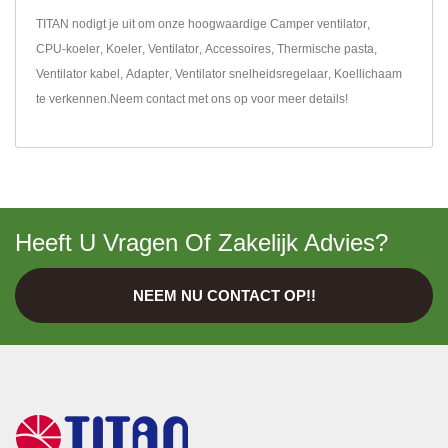
TITAN nodigt je uit om onze hoogwaardige
Camper ventilator
,
CPU-koeler
,
Koeler
,
Ventilator
,
Accessoires
,
Thermische pasta
,
Ventilator kabel
,
Adapter
,
Ventilator snelheidsregelaar
,
Koellichaam
te verkennen.
Neem contact met ons op
voor meer details!
Heeft U Vragen Of Zakelijk Advies?
NEEM NU CONTACT OP!!