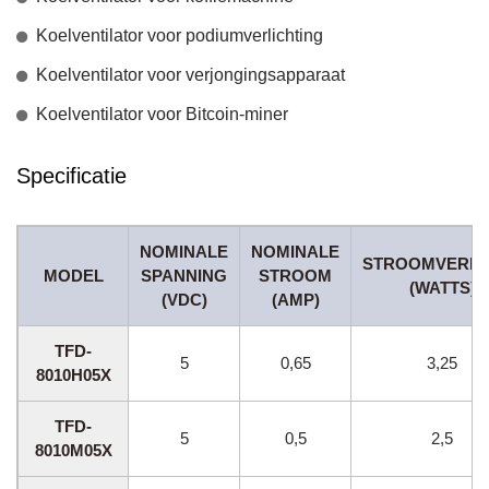
Koelventilator voor podiumverlichting
Koelventilator voor verjongingsapparaat
Koelventilator voor Bitcoin-miner
Specificatie
NOMINALE
NOMINALE
STROOMVERBR
MODEL
SPANNING
STROOM
(WATTS)
(VDC)
(AMP)
TFD-
5
0,65
3,25
8010H05X
TFD-
5
0,5
2,5
8010M05X