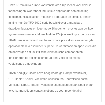
Onze 80 mm ultra-dunne koelventilatoren zijn ideaal voor diverse
toepassingen, waaronder industriële apparatuur, serverkoeling,
telecommunicatiekasten, medische apparaten en cryptocurrency-
mining rigs. De TFD-8010-serie beschikt over aanpasbare
draadconfiguraties en lagermogelijkheden om precies aan uw koel
systeemvereisten te voldoen. Met de 27+ jaar koelingsexpertise van
TITAN bent u verzekerd van betrouwbare prestaties, een verlengde
operationele levensduur en superieure warmteafvoercapaciteiten die
ervoor zorgen dat uw kritische elektronische componenten
functioneren bij optimale temperaturen, zelfs in de meest
veeleisende omgevingen.
TITAN nodigt je uit om onze hoogwaardige
Camper ventilator
,
CPU-koeler
,
Koeler
,
Ventilator
,
Accessoires
,
Thermische pasta
,
Ventilator kabel
,
Adapter
,
Ventilator snelheidsregelaar
,
Koellichaam
te verkennen.
Neem contact met ons op
voor meer details!