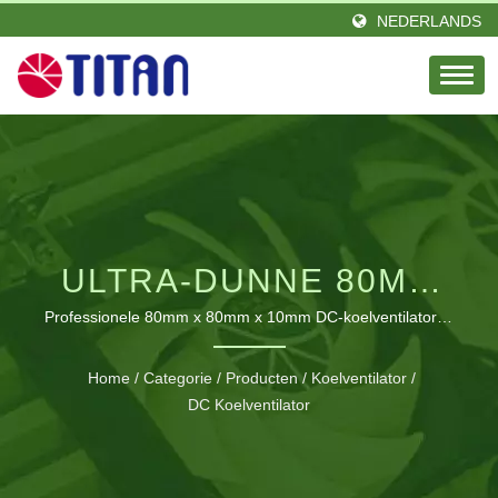
NEDERLANDS
ULTRA-DUNNE 80MM
DC-
Professionele 80mm x 80mm x 10mm DC-koelventilatoren
met aanpasbare spanning, snelheid en lagermogelijkheden
KOELVENTILATOREN
voor optimale warmteafvoer in compacte ruimtes
Home
/
Categorie
/
Producten
/
Koelventilator
/
VOOR NAUWKEURIGE
DC Koelventilator
THERMISCHE