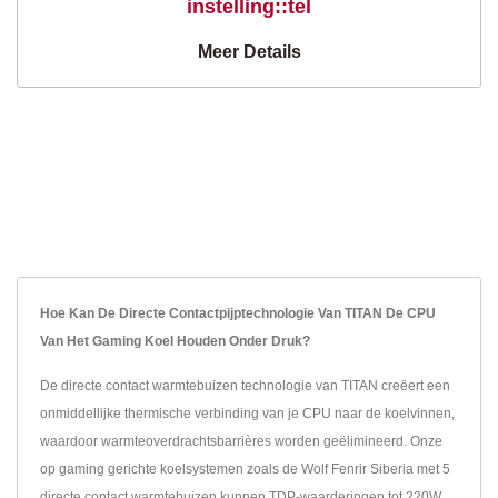
instelling::tel
Meer Details
Hoe Kan De Directe Contactpijptechnologie Van TITAN De CPU
Van Het Gaming Koel Houden Onder Druk?
De directe contact warmtebuizen technologie van TITAN creëert een
onmiddellijke thermische verbinding van je CPU naar de koelvinnen,
waardoor warmteoverdrachtsbarrières worden geëlimineerd. Onze
op gaming gerichte koelsystemen zoals de Wolf Fenrir Siberia met 5
directe contact warmtebuizen kunnen TDP-waarderingen tot 220W