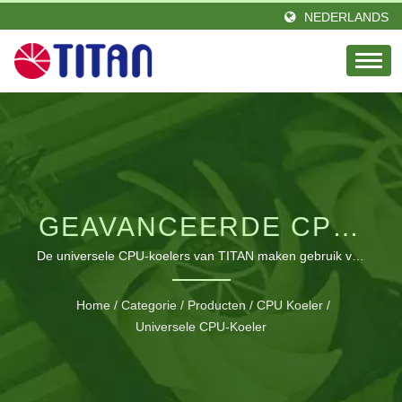
NEDERLANDS
GEAVANCEERDE CPU-
KOELINGSTECHNOLOGIE
De universele CPU-koelers van TITAN maken gebruik van
directe contactwarmtebuizen-technologie om efficiënt
VOOR OPTIMALE
warmte af te voeren van Intel- en AMD-processors, wat
Home
/
Categorie
/
Producten
/
CPU Koeler
/
zorgt voor een stabiele werking en een verlengde
SYSTEEMPRESTATIES
Universele CPU-Koeler
levensduur van de componenten.