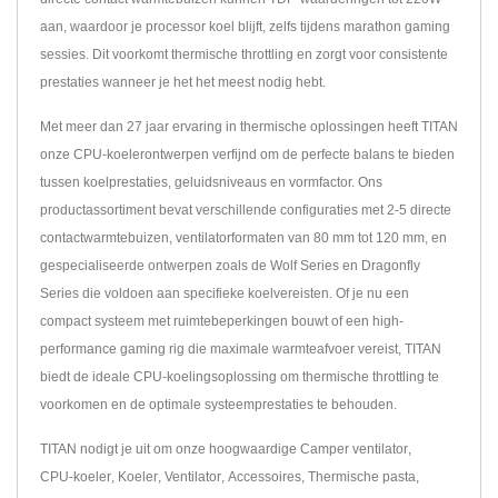
aan, waardoor je processor koel blijft, zelfs tijdens marathon gaming
sessies. Dit voorkomt thermische throttling en zorgt voor consistente
prestaties wanneer je het het meest nodig hebt.
Met meer dan 27 jaar ervaring in thermische oplossingen heeft TITAN
onze CPU-koelerontwerpen verfijnd om de perfecte balans te bieden
tussen koelprestaties, geluidsniveaus en vormfactor. Ons
productassortiment bevat verschillende configuraties met 2-5 directe
contactwarmtebuizen, ventilatorformaten van 80 mm tot 120 mm, en
gespecialiseerde ontwerpen zoals de Wolf Series en Dragonfly
Series die voldoen aan specifieke koelvereisten. Of je nu een
compact systeem met ruimtebeperkingen bouwt of een high-
performance gaming rig die maximale warmteafvoer vereist, TITAN
biedt de ideale CPU-koelingsoplossing om thermische throttling te
voorkomen en de optimale systeemprestaties te behouden.
TITAN nodigt je uit om onze hoogwaardige
Camper ventilator
,
CPU-koeler
,
Koeler
,
Ventilator
,
Accessoires
,
Thermische pasta
,