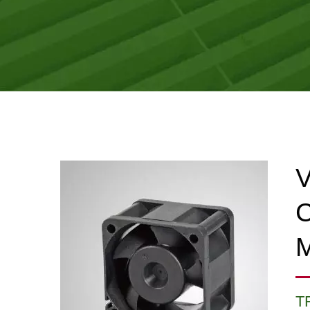
V
C
T