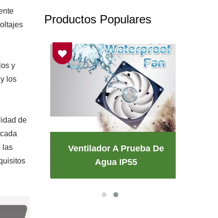
ente
Productos Populares
oltajes
los y
y los
lidad de
icada
 las
Ventilador A Prueba De
quisitos
V
Agua IP55