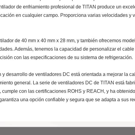
ntilador de enfriamiento profesional de TITAN produce un excel
icación en cualquier campo. Proporciona varias velocidades y v
entilador de 40 mm x 40 mm x 28 mm, y también ofrecemos mode
sidades. Además, tenemos la capacidad de personalizar el cable 
cisión con las especificaciones de su sistema de refrigeración.
 y desarrollo de ventiladores DC está orientada a mejorar la ca
imiento general. La serie de ventiladores DC de TITAN está fabr
, cumple con las certificaciones ROHS y REACH, y ha obtenido
ntilador A Prueba De
Ventilador Para
garantiza una opción confiable y segura que se adapta a sus re
Agua IP55
Refrigerador De R