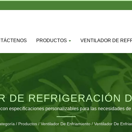
NTÁCTENOS
PRODUCTOS
VENTILADOR DE REF
R DE REFRIGERACIÓN D
AL CON APLICACIONES 
 con especificaciones personalizables para las necesidades de 
ategoría
/
Productos
/
Ventilador De Enfriamiento
/
Ventilador De Enfri