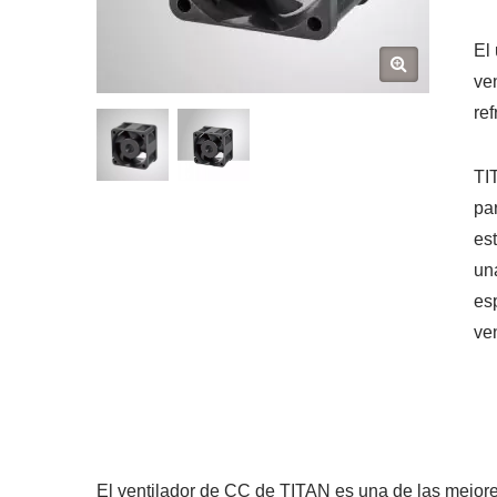
El
ve
re
TI
pa
es
un
es
ve
El ventilador de CC de TITAN es una de las mejore