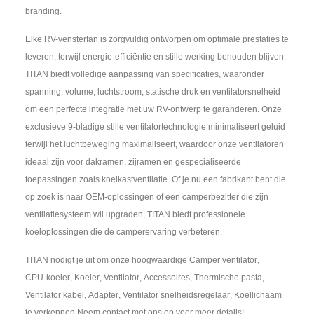
branding.
Elke RV-vensterfan is zorgvuldig ontworpen om optimale prestaties te
leveren, terwijl energie-efficiëntie en stille werking behouden blijven.
TITAN biedt volledige aanpassing van specificaties, waaronder
spanning, volume, luchtstroom, statische druk en ventilatorsnelheid
om een perfecte integratie met uw RV-ontwerp te garanderen. Onze
exclusieve 9-bladige stille ventilatortechnologie minimaliseert geluid
terwijl het luchtbeweging maximaliseert, waardoor onze ventilatoren
ideaal zijn voor dakramen, zijramen en gespecialiseerde
toepassingen zoals koelkastventilatie. Of je nu een fabrikant bent die
op zoek is naar OEM-oplossingen of een camperbezitter die zijn
ventilatiesysteem wil upgraden, TITAN biedt professionele
koeloplossingen die de camperervaring verbeteren.
TITAN nodigt je uit om onze hoogwaardige
Camper ventilator
,
CPU-koeler
,
Koeler
,
Ventilator
,
Accessoires
,
Thermische pasta
,
Ventilator kabel
,
Adapter
,
Ventilator snelheidsregelaar
,
Koellichaam
te verkennen.
Neem contact met ons op
voor meer details!