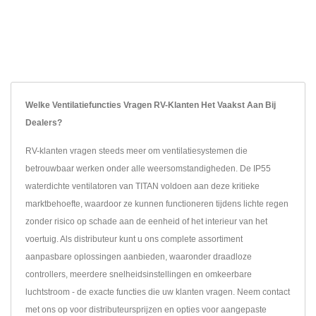
Welke Ventilatiefuncties Vragen RV-Klanten Het Vaakst Aan Bij
Dealers?
RV-klanten vragen steeds meer om ventilatiesystemen die
betrouwbaar werken onder alle weersomstandigheden. De IP55
waterdichte ventilatoren van TITAN voldoen aan deze kritieke
marktbehoefte, waardoor ze kunnen functioneren tijdens lichte regen
zonder risico op schade aan de eenheid of het interieur van het
voertuig. Als distributeur kunt u ons complete assortiment
aanpasbare oplossingen aanbieden, waaronder draadloze
controllers, meerdere snelheidsinstellingen en omkeerbare
luchtstroom - de exacte functies die uw klanten vragen. Neem contact
met ons op voor distributeursprijzen en opties voor aangepaste