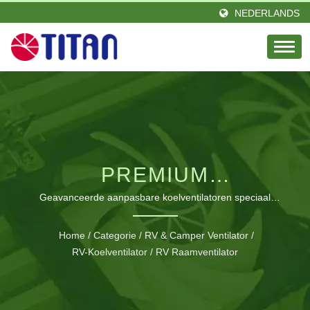
NEDERLANDS
PREMIUM
VENTILATIEOPLOSSINGE
Geavanceerde aanpasbare koelventilatoren speciaal
ontworpen voor recreatieve voertuigen met omkeerbare
VOOR RV-RAMEN
luchtstroom en waterdichte mogelijkheden
Home
/
Categorie
/
RV & Camper Ventilator
/
RV-Koelventilator
/
RV Raamventilator