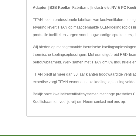
Adapter | B2B Koelfan Fabrikant | Industriële, RV & PC Koe
TITAN is een professionele fabrikant van koelventilatoren die
ervaring levert TITAN op maat gemaakte OEM-koelingsoplossin
productie faciliteiten zorgen voor hoogwaardige cpu-koelers, d
Wij bieden op maat gemaakte thermische koelingsoplossingen v
thermische koelingsoplossingen. Met een uitgebreid R&D-team en
betrouwbaarheid. Werk samen met TITAN om uw industriële en
TITAN biedt al meer dan 30 jaar klanten hoogwaardige ventil
expertise zorgt TITAN ervoor dat elke koelingsoplossing voldo
Bekijk onze kwaliteitsventilatiesystemen met hoge prestaties
C
Koellichaam
en voel je vrij om
Neem contact met ons op
.