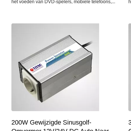
het voeden van DVD-spelers, mobiele telefoons,...
h
200W Gewijzigde Sinusgolf-