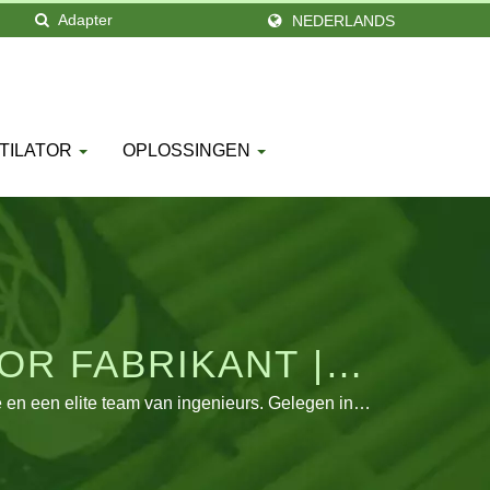
NEDERLANDS
TILATOR
OPLOSSINGEN
OR FABRIKANT |
SINGEN – TITAN
 en een elite team van ingenieurs. Gelegen in
an de wereld. Onze producten worden over de hele
ebreid om aan verschillende eisen te voldoen en