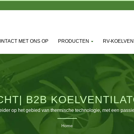
NTACT MET ONS OP
PRODUCTEN
RV-KOELVEN
T| B2B KOELVENTILAT
RV & PC KOELINGSOPLOS
leider op het gebied van thermische technologie, met een passie
TITAN' heeft grote aantallen distributeurs in diverse gebieden v
Home
atie en vertrouwen. We hebben het aantal productielijnen uitg