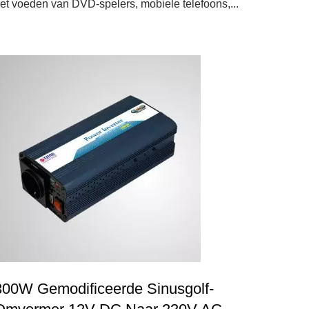
et voeden van DVD-spelers, mobiele telefoons,...
300W Gemodificeerde Sinusgolf-