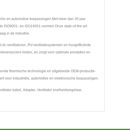
nische en automotive toepassingen.Met meer dan 30 jaar
 de ISO9001- en ISO14001-normen.Onze state-of-the-art
aag in de industrie.
 dc-ventilatoren, RV-ventilatiesystemen en hoogefficiënte
rleveranciers leiden, en zorgt voor optimale prestaties en
kende thermische technologie en uitgebreide OEM-productie-
rt voor industriële, automotive en elektronische toepassingen.
ntilator kabel
,
Adapter
,
Ventilator snelheidsregelaar
,