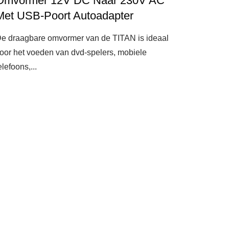
Omvormer 12V DC Naar 230V AC
Met USB-Poort Autoadapter
e draagbare omvormer van de TITAN is ideaal
oor het voeden van dvd-spelers, mobiele
elefoons,...