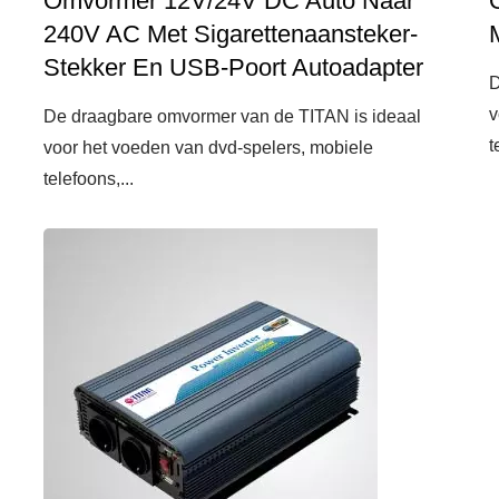
Omvormer 12V/24V DC Auto Naar
240V AC Met Sigarettenaansteker-
Stekker En USB-Poort Autoadapter
D
v
De draagbare omvormer van de TITAN is ideaal
t
voor het voeden van dvd-spelers, mobiele
telefoons,...