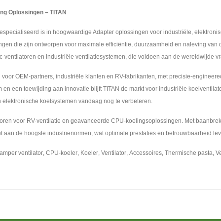
ling Oplossingen – TITAN
 gespecialiseerd is in hoogwaardige Adapter oplossingen voor industriële, elektro
gen die zijn ontworpen voor maximale efficiëntie, duurzaamheid en naleving van
c-ventilatoren en industriële ventilatiesystemen, die voldoen aan de wereldwijde vr
oor OEM-partners, industriële klanten en RV-fabrikanten, met precisie-engineered
 een toewijding aan innovatie blijft TITAN de markt voor industriële koelventilato
 elektronische koelsystemen vandaag nog te verbeteren.
atoren voor RV-ventilatie en geavanceerde CPU-koelingsoplossingen. Met baanbre
et aan de hoogste industrienormen, wat optimale prestaties en betrouwbaarheid leve
amper ventilator
,
CPU-koeler
,
Koeler
,
Ventilator
,
Accessoires
,
Thermische pasta
,
Ve