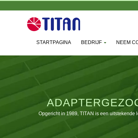
STARTPAGINA
BEDRIJF
NEEM CO
ADAPTERGEZOCH
INDUSTRIËLE, 
Opgericht in 1989, TITAN is een uitstekende 
Taiwan en een filiaal opgericht in Duitsland. '
wereld gezien en verdienen een glorieuze reput