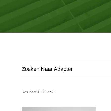
hebben een productiefabriek gebouwd in Gu
Zoeken Naar Adapter
Resultaat 1 - 8 van 8