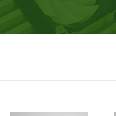
ang Dong, China, met 460 werknemers en een maandelijkse pr