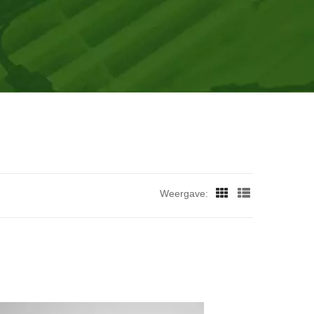
oductie van minimaal 1,2 miljoen eenheden.
Weergave: