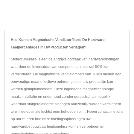
Hoe Kunnen Magnetische Ventilatorfilters De Hardware-
Faalpercentages In Uw Producten Verlagen?
Stofaccumulatie is een belangrijke oorzaak van hardwarestoringen,
waardoor de levensduur van componenten met wel 50% kan
verminderen. De magnetische ventilatorfilters van TITAN bieden een
eenvoudige maar effectieve oplossing die in uw productlijn kan
worden geïmplementeerd. Onze ingebedde magnettechnologie
maakt installatie en onderhoud zonder gereedschap mogelijk,
waardoor stofgerelateerde storingen aanzienlijk worden verminderd
terwijl de optimale luchtstroom behouden blijft. Neem contact met ons
op om te leren hoe onze koelingsoplossingen uw
hardwarebetrouwbaarheidsmetrics kunnen verbeteren en
garantieclaims kunnen verminderen.