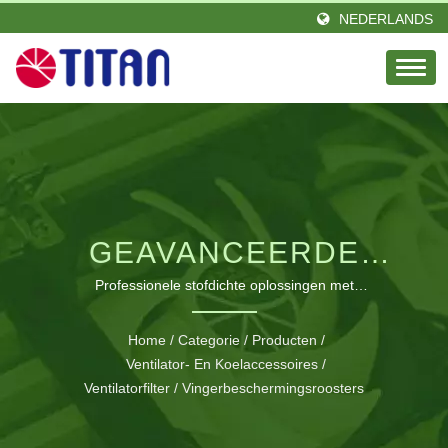
NEDERLANDS
GEAVANCEERDE
MAGNETISCHE
Professionele stofdichte oplossingen met
gereedschapsloze magnetische installatie voor optimale
VENTILATORFILTERS &
apparaatbescherming en prestaties
Home
/
Categorie
/
Producten
/
VINGERBESCHERMROOS
Ventilator- En Koelaccessoires
/
Ventilatorfilter / Vingerbeschermingsroosters