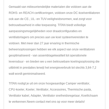
Gemaakt van milieuvriendelijke materialen die voldoen aan de
ROHS- en REACH-certificeringen, voldoen onze DC-koelventilatoren
ook aan de CE-, UL- en TUV-veiligheidsnormen, wat zorgt voor
betrouwbaarheid in elke toepassing. TITAN biedt volledige
aanpassingsmogelijkheden voor draadconfiguraties en
ventilatorlagers om precies aan uw koel systeemvereisten te
voldoen. Met meer dan 27 jaar ervaring in thermische
beheersoplossingen hebben we elk aspect van onze ventilatoren
geoptimaliseerd - van assemblagekwaliteit tot operationele
levensduur - en bieden we u een betrouwbare koelingsoplossing die
uitblinkt in prestaties terwijl het energieverbruik tot slechts 3,84-7,2
watt wordt geminimaliseerd.
TITAN nodigt je uit om onze hoogwaardige
Camper ventilator
,
CPU-koeler
,
Koeler
,
Ventilator
,
Accessoires
,
Thermische pasta
,
Ventilator kabel
,
Adapter
,
Ventilator snelheidsregelaar
,
Koellichaam
te verkennen.
Neem contact met ons op
voor meer details!