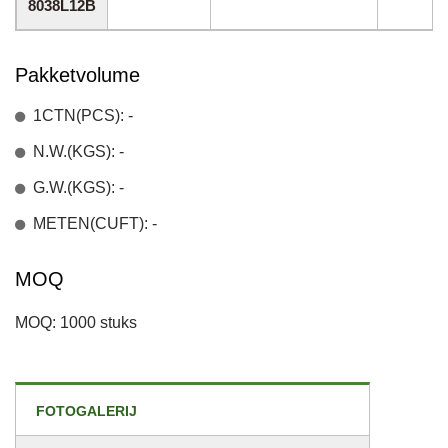
8038L12B
Pakketvolume
1CTN(PCS): -
N.W.(KGS): -
G.W.(KGS): -
METEN(CUFT): -
MOQ
MOQ: 1000 stuks
FOTOGALERIJ