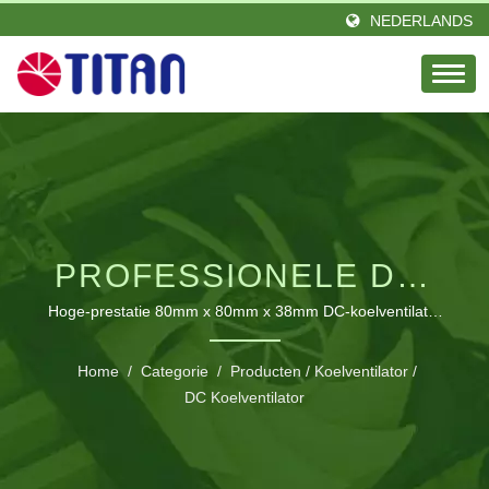
NEDERLANDS
PROFESSIONELE DC-
KOELVENTILATOR MET
Hoge-prestatie 80mm x 80mm x 38mm DC-koelventilator
met aanpasbare opties voor industriële en elektronische
SUPERIEURE
toepassingen
Home
/
Categorie
/
Producten
/
Koelventilator
/
THERMISCHE
DC Koelventilator
BEHEERSING