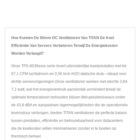
Hoe Kunnen De 80mm DC Ventilatoren Van TITAN De Koel
Efficiëntie Van Servers Verbeteren Terwijl De Energiekosten
Worden Verlaagd?
Onze TFD-8038xxxx serie levert uitzonderlijke koelprestaties met tot
67,1 CFM luchtstroom en 0,56 Inch-H2O statische druk—ideaal voor
dichte serveromgevingen.Deze ventilatoren werken met slechts 3,84-
7,2 watt, wat het energieverbruik aanzienlijk vermindert terwijl de
optimale temperaturen behouden blijven.Met geluidsniveaus onder
de 43,8 dBA en aanpasbare lagermogelijkheden die de operationele
levensduur verlengen, bieden TITAN ventilatoren de perfecte balans
tussen prestaties, efficiëntie en betrouwbaarheid voor datacenters
die de koelkosten willen minimaliseren zonder in te boeten op
thermisch beheer.