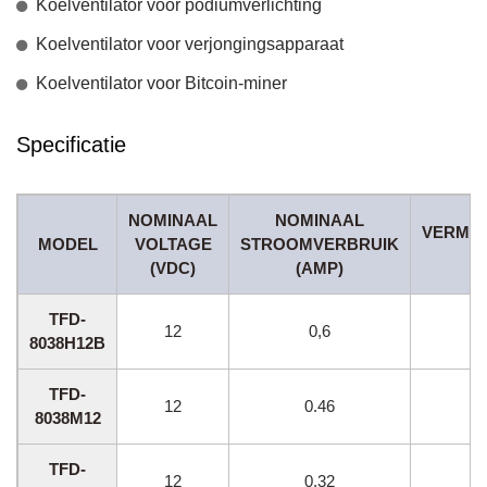
Koelventilator voor podiumverlichting
Koelventilator voor verjongingsapparaat
Koelventilator voor Bitcoin-miner
Specificatie
NOMINAAL
NOMINAAL
VERMO
MODEL
VOLTAGE
STROOMVERBRUIK
(VDC)
(AMP)
TFD-
12
0,6
8038H12B
TFD-
12
0.46
8038M12
TFD-
12
0.32