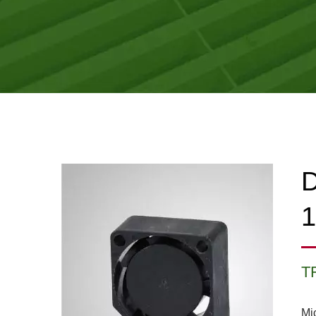
D
T
Mi