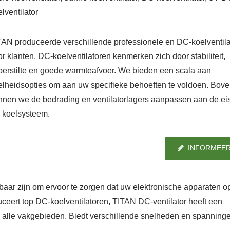
lventilator
TAN produceerde verschillende professionele en DC-koelventil
or klanten. DC-koelventilatoren kenmerken zich door stabiliteit,
perstilte en goede warmteafvoer. We bieden een scala aan
elheidsopties om aan uw specifieke behoeften te voldoen. Bov
nnen we de bedrading en ventilatorlagers aanpassen aan de ei
 koelsysteem.
INFORMEER
kbaar zijn om ervoor te zorgen dat uw elektronische apparaten o
uceert top DC-koelventilatoren, TITAN DC-ventilator heeft een
in alle vakgebieden. Biedt verschillende snelheden en spannin