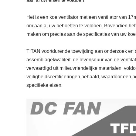
aan al uw eisen te voldoen
Het is een koelventilator met een ventilator van 
om aan al uw behoeften te voldoen. Bovendien heb
maken om precies aan de specificaties van uw koe
TITAN voortdurende toewijding aan onderzoek en on
assemblagekwaliteit, de levensduur van de ventilat
vervaardigd uit milieuvriendelijke materialen, vo
veiligheidscertificeringen behaald, waardoor een
specifieke eisen.
RV Koelkast Ventilator
IP55