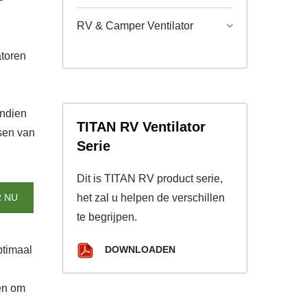
RV & Camper Ventilator
atoren
endien
TITAN RV Ventilator
sen van
Serie
Dit is TITAN RV product serie,
 NU
het zal u helpen de verschillen
te begrijpen.
ptimaal
DOWNLOADEN
gen om