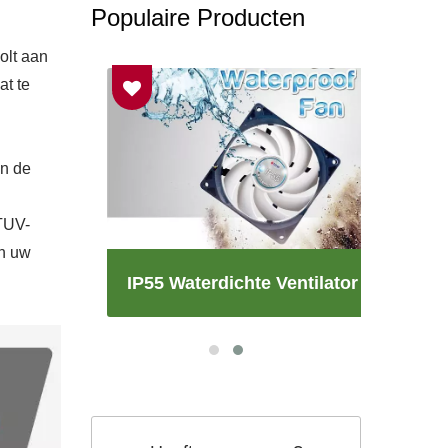
Populaire Producten
olt aan
at te
an de
 TUV-
an uw
tor
IP55 Waterdichte Ventilator
RV