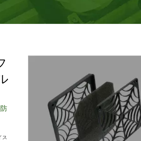
フ
ル
り防
イス