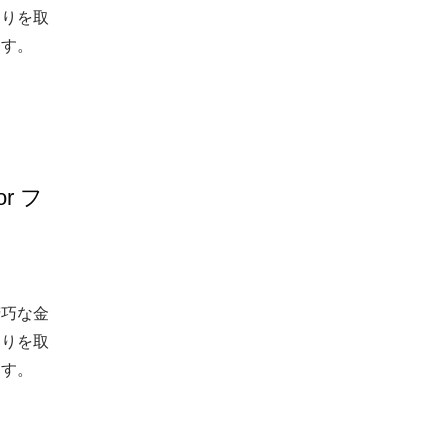
こりを取
ます。
r フ
精巧な金
こりを取
ます。