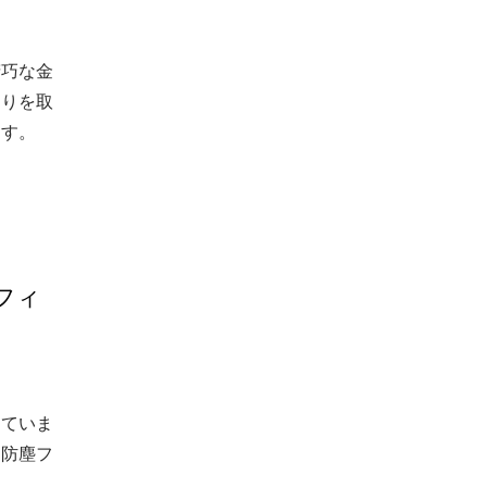
精巧な金
こりを取
ます。
フィ
っていま
な防塵フ