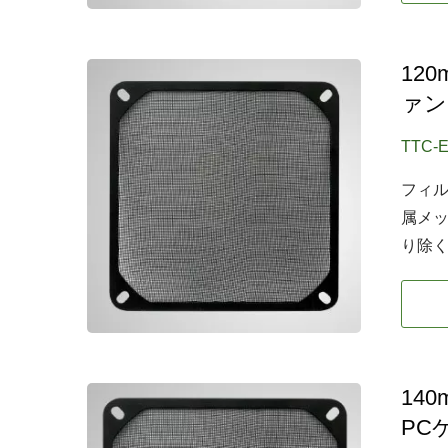
12
ァン
TTC-
フィ
属メ
り除
14
PC