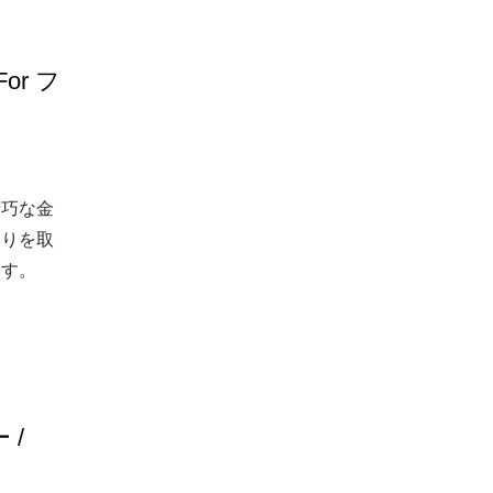
r フ
精巧な金
こりを取
ます。
 /