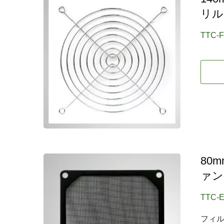
リル
TTC-
80
ァン
TTC-
フィ