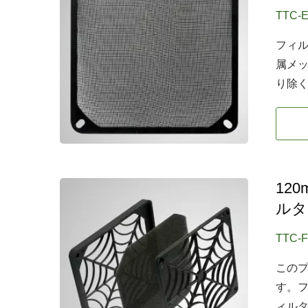
TTC-
フィ
属メ
り除
12
ルタ
TTC-
この
す。
ィル