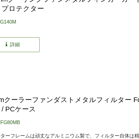
 プロテクター
FG140M
詳細
mmクーラーファンダストメタルフィルター Fo
 / PCケース
EFG80MB
ルターフレームは頑丈なアルミニウム製で、フィルター自体は