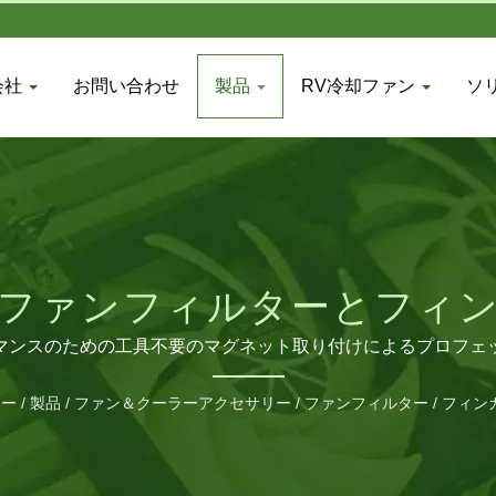
会社
お問い合わせ
製品
RV冷却ファン
ソ
ファンフィルターとフィ
マンスのための工具不要のマグネット取り付けによるプロフェ
リー
/
製品
/
ファン＆クーラーアクセサリー
/
ファンフィルター / フィ