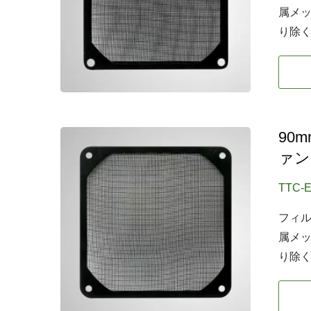
属メ
り除
90
ァン
TTC-
フィ
属メ
り除