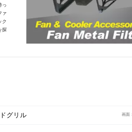
持っ
ファ
ック
を探
ードグリル
画面