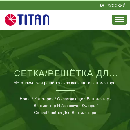
РУССКИЙ
СЕТКА/РЕШЁТКА ДЛЯ
ВЕНТИЛЯТОРА
Металлическая решётка охлаждающего вентилятора,
защиты от пыли. / Компания Titan основанна в 1989 году
в Тайване, является выдающимся лидером в области
Home
/
Категория
/
Охлаждающий Вентилятор
/
охлаждения процессора с энтузиазмом и элитной
Вентиоятор И Аксессуар Кулера
/
инженерной командой. Под лозунгом «Прохлада в
Сетка/решётка Для Вентилятора
жизни» мы постоянно предоставляем инновационные
охлаждающие продукты, вдохновленные жизненными