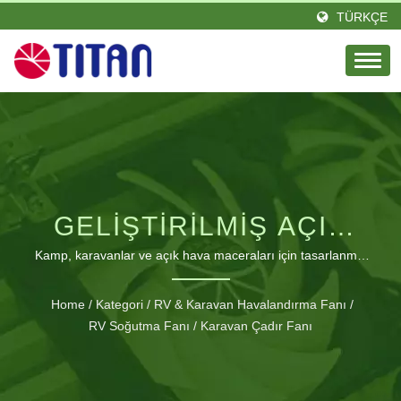
TÜRKÇE
GELIŞTIRILMIŞ AÇIK
HAVA KONFORU IÇIN
Kamp, karavanlar ve açık hava maceraları için tasarlanmış
çok yönlü manyetik soğutma çözümleri
PREMIUM KARAVAN
Home
/
Kategori
/
RV & Karavan Havalandırma Fanı
/
TENTELERI FANLARI
RV Soğutma Fanı
/
Karavan Çadır Fanı