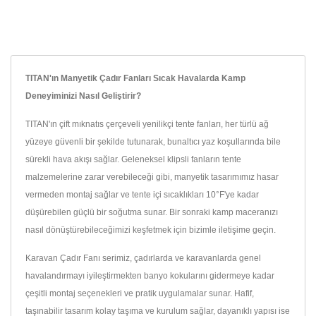
TITAN'ın Manyetik Çadır Fanları Sıcak Havalarda Kamp
Deneyiminizi Nasıl Geliştirir?
TITAN'ın çift mıknatıs çerçeveli yenilikçi tente fanları, her türlü ağ
yüzeye güvenli bir şekilde tutunarak, bunaltıcı yaz koşullarında bile
sürekli hava akışı sağlar. Geleneksel klipsli fanların tente
malzemelerine zarar verebileceği gibi, manyetik tasarımımız hasar
vermeden montaj sağlar ve tente içi sıcaklıkları 10°F'ye kadar
düşürebilen güçlü bir soğutma sunar. Bir sonraki kamp maceranızı
nasıl dönüştürebileceğimizi keşfetmek için bizimle iletişime geçin.
Karavan Çadır Fanı serimiz, çadırlarda ve karavanlarda genel
havalandırmayı iyileştirmekten banyo kokularını gidermeye kadar
çeşitli montaj seçenekleri ve pratik uygulamalar sunar. Hafif,
taşınabilir tasarım kolay taşıma ve kurulum sağlar, dayanıklı yapısı ise