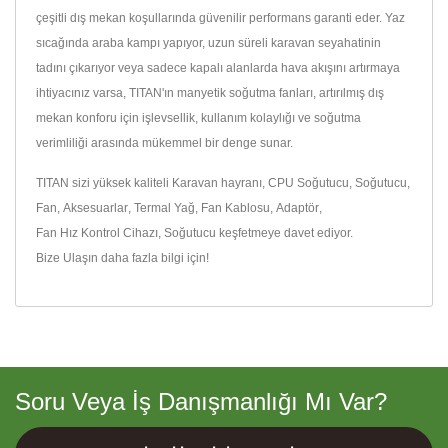
çeşitli dış mekan koşullarında güvenilir performans garanti eder. Yaz
sıcağında araba kampı yapıyor, uzun süreli karavan seyahatinin
tadını çıkarıyor veya sadece kapalı alanlarda hava akışını artırmaya
ihtiyacınız varsa, TITAN'ın manyetik soğutma fanları, artırılmış dış
mekan konforu için işlevsellik, kullanım kolaylığı ve soğutma
verimliliği arasında mükemmel bir denge sunar.
TITAN sizi yüksek kaliteli
Karavan hayranı
,
CPU Soğutucu
,
Soğutucu
,
Fan
,
Aksesuarlar
,
Termal Yağ
,
Fan Kablosu
,
Adaptör
,
Fan Hız Kontrol Cihazı
,
Soğutucu
keşfetmeye davet ediyor.
Bize Ulaşın
daha fazla bilgi için!
Soru Veya İş Danışmanlığı Mı Var?