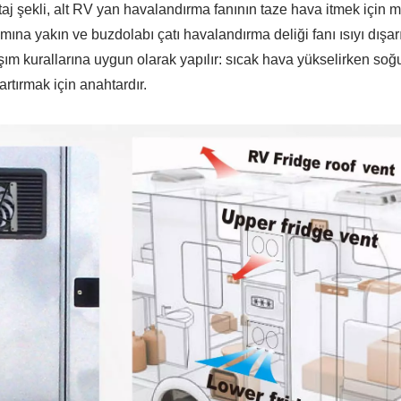
j şekli, alt RV yan havalandırma fanının taze hava itmek için 
smına yakın ve buzdolabı çatı havalandırma deliği fanı ısıyı dışar
şım kurallarına uygun olarak yapılır: sıcak hava yükselirken so
rtırmak için anahtardır.