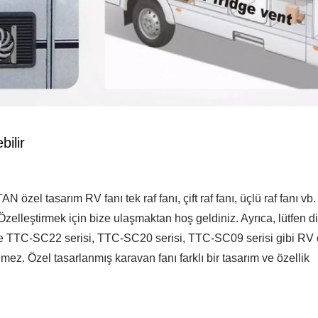
ilir
özel tasarım RV fanı tek raf fanı, çift raf fanı, üçlü raf fanı vb. 
ir. Özelleştirmek için bize ulaşmaktan hoş geldiniz. Ayrıca, lütfen d
likle TTC-SC22 serisi, TTC-SC20 serisi, TTC-SC09 serisi gibi RV ç
lemez. Özel tasarlanmış karavan fanı farklı bir tasarım ve özellik