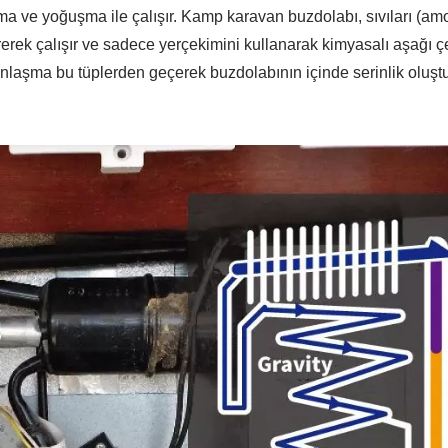
şma ve yoğuşma ile çalışır. Kamp karavan buzdolabı, sıvıları (am
çirerek çalışır ve sadece yerçekimini kullanarak kimyasalı aşağı 
nlaşma bu tüplerden geçerek buzdolabının içinde serinlik oluşt
55 Su Geçirmez Fan
RV Buzdolabı Fan