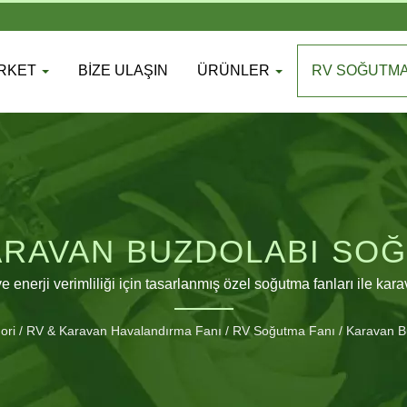
IRKET
BIZE ULAŞIN
ÜRÜNLER
RV SOĞUTMA
RAVAN BUZDOLABI SO
 enerji verimliliği için tasarlanmış özel soğutma fanları ile kara
ori
/
RV & Karavan Havalandırma Fanı
/
RV Soğutma Fanı
/
Karavan B