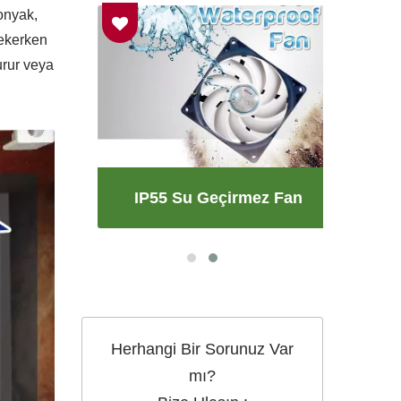
onyak,
çekerken
urur veya
ı
IP55 Su Geçirmez Fan
Herhangi Bir Sorunuz Var
mı?