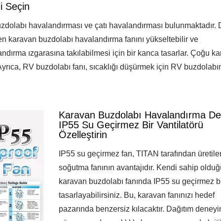
i Seçin
uzdolabı havalandırması ve çatı havalandırması bulunmaktadır. 
n karavan buzdolabı havalandırma fanını yükseltebilir ve
ndırma ızgarasına takılabilmesi için bir kanca tasarlar. Çoğu k
Ayrıca, RV buzdolabı fanı, sıcaklığı düşürmek için RV buzdolabın
Karavan Buzdolabı Havalandırma Deli
IP55 Su Geçirmez Bir Vantilatörü
Özelleştirin
IP55 su geçirmez fan, TITAN tarafından üretile
soğutma fanının avantajıdır. Kendi sahip oldu
karavan buzdolabı fanında IP55 su geçirmez bi
tasarlayabilirsiniz. Bu, karavan fanınızı hedef
pazarında benzersiz kılacaktır. Dağıtım deney