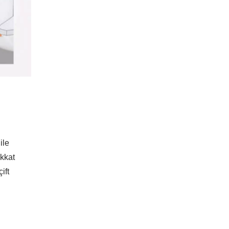
ile
ikkat
ift