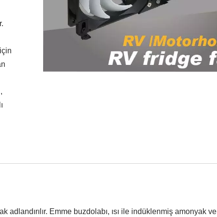
r.
için
an
,
ı
ak adlandırılır. Emme buzdolabı, ısı ile indüklenmiş amonyak ve