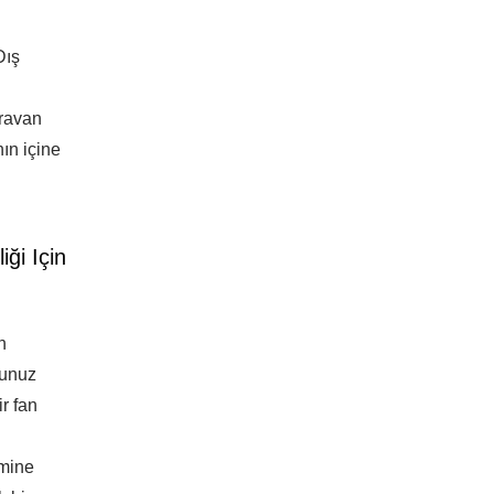
Dış
aravan
ın içine
ği Için
n
ğunuz
r fan
imine