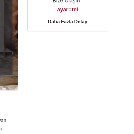
Bize Ulaşın :
ayar::tel
Daha Fazla Detay
van
ı