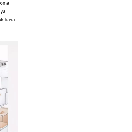
monte
ıya
ğuk hava