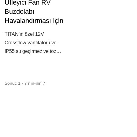
Üfleyici Fan RV
Buzdolabı
Havalandırması Için
TITAN'ın özel 12V
Crossflow vantilatörü ve
IP55 su geçirmez ve toz
geçirmez özelliği...
Sonuç 1 - 7 nın-nin 7