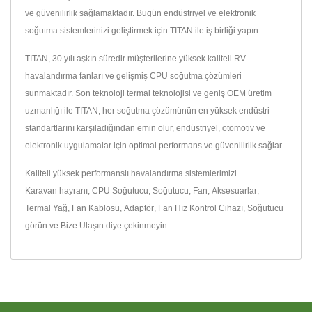
ve güvenilirlik sağlamaktadır. Bugün endüstriyel ve elektronik
soğutma sistemlerinizi geliştirmek için TITAN ile iş birliği yapın.
TITAN, 30 yılı aşkın süredir müşterilerine yüksek kaliteli RV
havalandırma fanları ve gelişmiş CPU soğutma çözümleri
sunmaktadır. Son teknoloji termal teknolojisi ve geniş OEM üretim
uzmanlığı ile TITAN, her soğutma çözümünün en yüksek endüstri
standartlarını karşıladığından emin olur, endüstriyel, otomotiv ve
elektronik uygulamalar için optimal performans ve güvenilirlik sağlar.
Kaliteli yüksek performanslı havalandırma sistemlerimizi
Karavan hayranı
,
CPU Soğutucu
,
Soğutucu
,
Fan
,
Aksesuarlar
,
Termal Yağ
,
Fan Kablosu
,
Adaptör
,
Fan Hız Kontrol Cihazı
,
Soğutucu
görün ve
Bize Ulaşın
diye çekinmeyin.