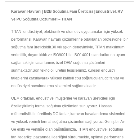
Karavan Hayranı | B2B Soğutma Fanı Üreticisi | Endüstriyel, RV
Ve PC Soğutma Çözümleri – TITAN
TITAN, endüstriyel, elektronik ve otomotiv uygulamaları için yüksek
performanslı Karavan hayranı çözümlerine odaklanan profesyonel bir
soğutma fanı üreticisidir.30 yılı aşkın deneyimiyle, TITAN maksimum
verimlilik, dayanıklılık ve ISO9001 ile ISO14001 standartlarına uyum
sağlamak için tasarlanmış özel OEM soğutma çözümleri
sunmaktadır.Son teknoloji üretim tesislerimiz, küresel endüstri
taleplerini karşılayarak yüksek kaliteli cpu soğutucuları, dc fanlar ve
endüstriyel havalandırma sistemleri sağlamaktadır.
OEM ortakları, endüstriyel müşteriler ve karavan üreticileri için
özelleştirilmiş termal soğutma çözümleri sunuyoruz. Hassas
mühendislik ile üretilmiş DC fanlar, karavan havalandırma sistemleri
ve yüksek verimli termal soğutma çözümleri sağlıyoruz. Geniş bir Ar-
Ge ekibi ve yeniliğe olan bağlılığımızla, TITAN endüstriyel soğutma
fanı tedarikçi pazarında liderliğini sürdürmekte, optimal performans