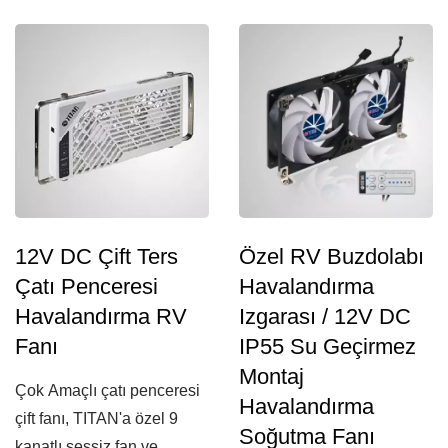
güvenilirlik...
fan ve hız kontrolcüsü...
12V DC Çift Ters
Özel RV Buzdolabı
Çatı Penceresi
Havalandırma
Havalandırma RV
Izgarası / 12V DC
Fanı
IP55 Su Geçirmez
Montaj
Çok Amaçlı çatı penceresi
Havalandırma
çift fanı, TITAN'a özel 9
Soğutma Fanı
kanatlı sessiz fan ve