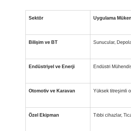
Sektör
Uygulama Mükem
Bilişim ve BT
Sunucular, Depol
RV Buzdolabı Fanı
IP
Endüstriyel ve Enerji
Endüstri Mühendis
Otomotiv ve Karavan
Yüksek titreşimli
Özel Ekipman
Tıbbi cihazlar, Ti