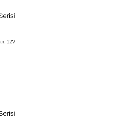
erisi
an, 12V
erisi