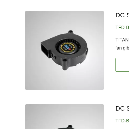
DC S
TFD-B
TITAN 
fan gibi
DC S
TFD-B