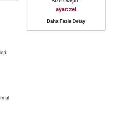
Bize Ulaşın :
ayar::tel
Daha Fazla Detay
eri.
ermal