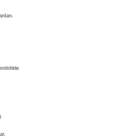
nları.
ilirlikte
ş
ar.