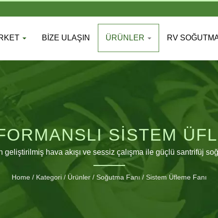
IRKET
BIZE ULAŞIN
ÜRÜNLER
RV SOĞUTMA
FORMANSLI SISTEM ÜFL
in geliştirilmiş hava akışı ve sessiz çalışma ile güçlü santrifüj so
Home
/
Kategori
/
Ürünler
/
Soğutma Fanı
/
Sistem Üfleme Fanı