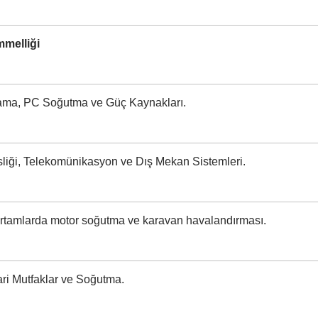
melliği
ama, PC Soğutma ve Güç Kaynakları.
55 Su Geçirmez Fan
RV Buzdolabı Fan
liği, Telekomünikasyon ve Dış Mekan Sistemleri.
 ortamlarda motor soğutma ve karavan havalandırması.
cari Mutfaklar ve Soğutma.