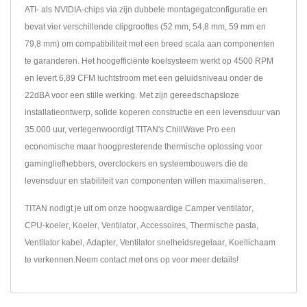
ATI- als NVIDIA-chips via zijn dubbele montagegatconfiguratie en
bevat vier verschillende clipgroottes (52 mm, 54,8 mm, 59 mm en
79,8 mm) om compatibiliteit met een breed scala aan componenten
te garanderen. Het hoogefficiënte koelsysteem werkt op 4500 RPM
en levert 6,89 CFM luchtstroom met een geluidsniveau onder de
22dBA voor een stille werking. Met zijn gereedschapsloze
installatieontwerp, solide koperen constructie en een levensduur van
35.000 uur, vertegenwoordigt TITAN's ChillWave Pro een
economische maar hoogpresterende thermische oplossing voor
gamingliefhebbers, overclockers en systeembouwers die de
levensduur en stabiliteit van componenten willen maximaliseren.
TITAN nodigt je uit om onze hoogwaardige
Camper ventilator
,
CPU-koeler
,
Koeler
,
Ventilator
,
Accessoires
,
Thermische pasta
,
Ventilator kabel
,
Adapter
,
Ventilator snelheidsregelaar
,
Koellichaam
te verkennen.
Neem contact met ons op
voor meer details!