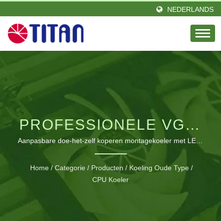
NEDERLANDS
PROFESSIONELE VGA-
EN
Aanpasbare doe-het-zelf koperen montagekoeler met LED-
verlichting en universele compatibiliteit
CHIPSETKOELINGSOPLO
Home
/
Categorie
/
Producten
/
Koeling Oude Type
/
CPU Koeler