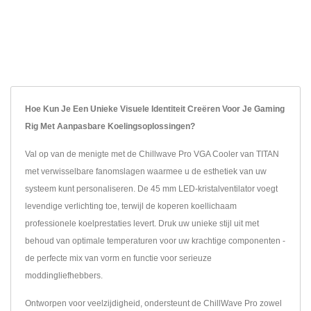
Hoe Kun Je Een Unieke Visuele Identiteit Creëren Voor Je Gaming
Rig Met Aanpasbare Koelingsoplossingen?
Val op van de menigte met de Chillwave Pro VGA Cooler van TITAN
met verwisselbare fanomslagen waarmee u de esthetiek van uw
systeem kunt personaliseren. De 45 mm LED-kristalventilator voegt
levendige verlichting toe, terwijl de koperen koellichaam
professionele koelprestaties levert. Druk uw unieke stijl uit met
behoud van optimale temperaturen voor uw krachtige componenten -
de perfecte mix van vorm en functie voor serieuze
moddingliefhebbers.
Ontworpen voor veelzijdigheid, ondersteunt de ChillWave Pro zowel