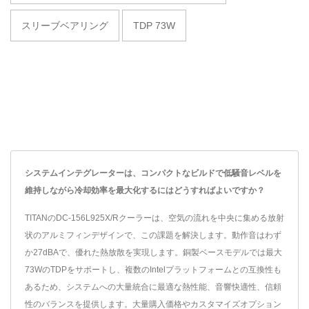
スリーブベアリング
TDP 73W
システムインテグレーターは、コンパクトなビルドで低騒音レベルを
維持しながら冷却効率を最大化するにはどうすればよいですか？
TITANのDC-156L925X/Rクーラーは、空気の流れを中央に集める放射
状のアルミフィンデザインで、この課題を解決します。動作音はわず
か27dBAで、優れた熱放散を実現します。銅製ベースモデルでは最大
73WのTDPをサポートし、複数のIntelプラットフォームとの互換性も
あるため、システムへの大量統合に最適な熱性能、音響快適性、信頼
性のバランスを提供します。大量購入価格やカスタマイズオプション