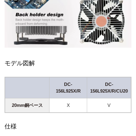
モデル図解
DC-
DC-
156L925X/R
156L925X/R/CU20
20mm銅ベース
X
V
仕様