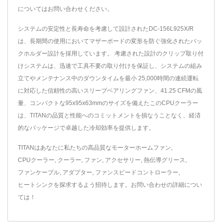
についてはお問い合わせください。
システムの安定性と長寿命を考慮して設計されたDC-156L925X/R
は、長期間の使用においてマザーボードの変形を防ぐ強化されたバッ
クホルダー設計を採用しています。 考慮された設計のクリップ取り付
けシステムは、迅速で工具不要の取り付けを保証し、システムの組み
立てやメンテナンス中のダウンタイムを最小 25,000時間の連続運転
に対応した信頼性の高いスリーブベアリングファン、41.25 CFMの風
量、コンパクトな95x95x63mmのサイズを備えたこのCPUクーラー
は、TITANの品質と性能へのコミットメントを損なうことなく、経済
的なパッケージで卓越した冷却効率を提供します。
TITANはあなたに私たちの高品質な
モーターホームファン
,
CPUクーラー
,
クーラー
,
ファン
,
アクセサリー
,
熱伝導グリース
,
ファンケーブル
,
アダプター
,
ファンスピードコントローラー
,
ヒートシンク
を探求するよう招待します。
お問い合わせ
の詳細につい
ては！