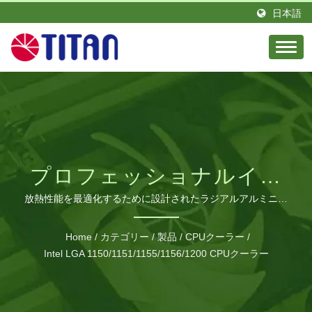
日本語
プロフェッショナルイン
テルCPU冷却ソリューシ
放熱性能を最適化するために設計されたラジアルアルミニウ
ムフィンと静音動作
ョン
Home
/
カテゴリー
/
製品
/
CPUクーラー
/
Intel LGA 1150/1151/1155/1156/1200 CPUクーラー