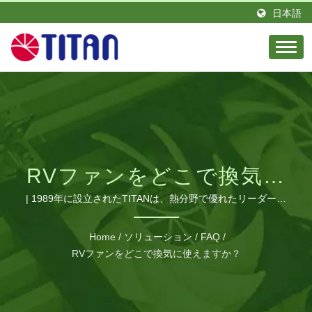
日本語
RVファンをどこで換気に
使用できますか？ | 工業
| 1989年に設立されたTITANは、熱分野で優れたリーダーで
あり、情熱とエリートのエンジニアチームを持っています。
用およびRV用の高性能冷
台湾に拠点を置き、ドイツに支店を設立しました。 TITAN
Home
/
ソリューション
/
FAQ
/
は、グローバルなさまざまな地域に多くの販売代理店を持っ
却ファンとCPUクーラー
RVファンをどこで換気に使えますか？
ています。 私たちの製品は世界中で見られ、栄光の評判と
| TITAN
信頼を得ています。 私たちは、さまざまな要求に対応する
ために生産ラインを拡大し、中国広東省に製造工場を建設し