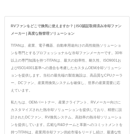
RVファンをどこで換気に使えますか？ | ISO認証取得済み冷却ファン
メーカー | 高度な熱管理ソリューション
TITANは、産業、電子機器、自動車用途向けの高性能熱ソリューショ
ンを専門とするプロフェッショナルな冷却ファンメーカーです。30年
以上の専門知識を持つTITANは、最大の効率性、耐久性、ISO9001お
よびISO14001基準への適合を考慮したカスタムOEM冷却ソリューシ
ョンを提供します。当社の最先端の製造施設は、高品質なCPUクーラ
ー、DCファン、産業用換気システムを確保し、世界の産業需要に応
えています。
私たちは、OEMパートナー、産業クライアント、RVメーカー向けに
カスタマイズされた熱冷却ソリューションを提供しており、精密に設
計されたDCファン、RV換気システム、高効率の熱冷却ソリューショ
ンを提供しています。広範なR&Dチームと革新へのコミットメントを
持つTITANは、産業用冷却ファン供給市場をリードし続け、最適な性