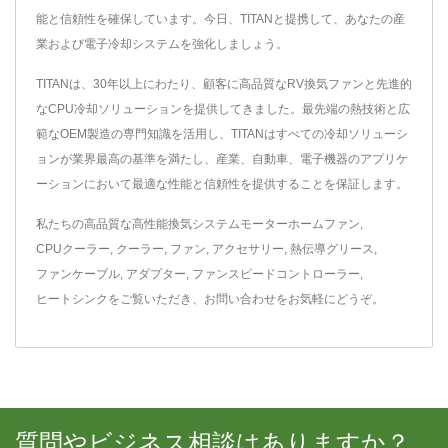
能と信頼性を確保しています。今日、TITANと提携して、あなたの産
業および電子冷却システムを強化しましょう。
TITANは、30年以上にわたり、顧客に高品質なRV換気ファンと先進的
なCPU冷却ソリューションを提供してきました。最先端の熱技術と広
範なOEM製造の専門知識を活用し、TITANはすべての冷却ソリューシ
ョンが業界最高の基準を満たし、産業、自動車、電子機器のアプリケ
ーションにおいて最適な性能と信頼性を提供することを保証します。
私たちの高品質な高性能換気システム
モーターホームファン
,
CPUクーラー
,
クーラー
,
ファン
,
アクセサリー
,
熱伝導グリース
,
ファンケーブル
,
アダプター
,
ファンスピードコントローラー
,
ヒートシンク
をご覧いただき、
お問い合わせ
をお気軽にどうぞ。
質問やビジネス相談はありますか？