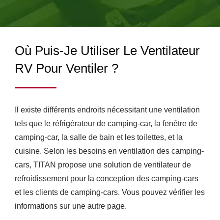
HAUTE PERFORMANCE
augmenté le nombre de lignes de production pour
répondre à différentes demandes et avons construit une
& REFROIDISSEURS
usine de fabrication à Guang Dong, en Chine, qui compte
CPU POUR UN USAGE
460 employés et produit mensuellement au moins 1,2
Où Puis-Je Utiliser Le Ventilateur
million d'unités.
INDUSTRIEL & RV |
RV Pour Ventiler ?
TITAN
Il existe différents endroits nécessitant une ventilation
tels que le réfrigérateur de camping-car, la fenêtre de
camping-car, la salle de bain et les toilettes, et la
cuisine. Selon les besoins en ventilation des camping-
cars, TITAN propose une solution de ventilateur de
refroidissement pour la conception des camping-cars
et les clients de camping-cars. Vous pouvez vérifier les
informations sur une autre page.