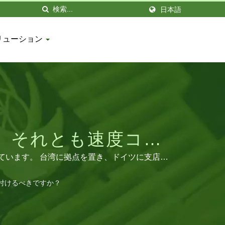
日本語
リューション
、それとも速度コン
用およびRV用の高性
っています。 台湾に拠点を置き、ドイツに支店を
品は世界中で見られ、栄光の評判と信頼を得ていま
ITAN
付けるべきですか？
。この工場には460人の従業員がおり、少なく