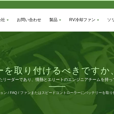
会社
お問い合わせ
製品
RV冷却ファン
ソ
ーを取り付けるべきですか
けるべきですか？ | 工業
野で優れたリーダーであり、情熱とエリートのエンジニアチームを持
まざまな地域に多くの販売代理店を持っています。 私たちの製
ファンとCPUクーラー | T
ョン
/
FAQ
/
ファンまたはスピードコントローラーにバッテリーを取り
めに生産ラインを拡大し、中国広東省に製造工場を建設しました
とも月間120万台以上の生産が行われています。