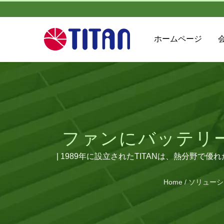
ホームページ
ファンにバッテリ
トローラーに取り付
| 1989年に設立されたTITANは、熱分
設立しました。 TITANは、グローバルなさ
能冷却
Home
/
ソリューシ
す。 私たちは、さまざまな要求に対応するた