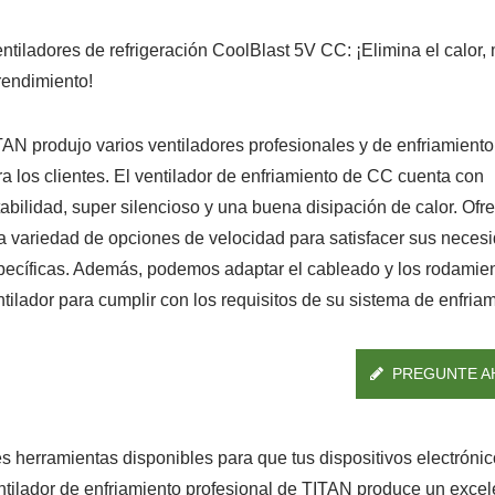
entiladores de refrigeración CoolBlast 5V CC: ¡Elimina el calor,
 rendimiento!
TAN produjo varios ventiladores profesionales y de enfriamient
ra los clientes. El ventilador de enfriamiento de CC cuenta con
tabilidad, super silencioso y una buena disipación de calor. Of
a variedad de opciones de velocidad para satisfacer sus neces
pecíficas. Además, podemos adaptar el cableado y los rodamien
ntilador para cumplir con los requisitos de su sistema de enfriam
PREGUNTE A
s herramientas disponibles para que tus dispositivos electróni
ntilador de enfriamiento profesional de TITAN produce un excel