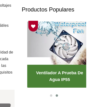
oltajes
Productos Populares
tiles
lidad de
icada
 las
quisitos
Ventilador A Prueba De
V
Agua IP55