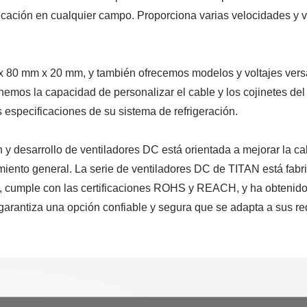
icación en cualquier campo. Proporciona varias velocidades y v
x 80 mm x 20 mm, y también ofrecemos modelos y voltajes versá
emos la capacidad de personalizar el cable y los cojinetes del
s especificaciones de su sistema de refrigeración.
 y desarrollo de ventiladores DC está orientada a mejorar la ca
imiento general. La serie de ventiladores DC de TITAN está fabr
, cumple con las certificaciones ROHS y REACH, y ha obtenido
garantiza una opción confiable y segura que se adapta a sus re
ntilador A Prueba De
Ventilador Para
Agua IP55
Refrigerador De R