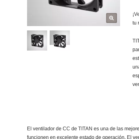
¡V
tu
TI
pa
es
un
es
ve
El ventilador de CC de TITAN es una de las mejore
funcionen en excelente estado de operación. El ve