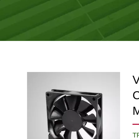
V
C
T