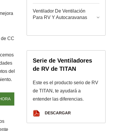
Ventilador De Ventilación
 mejora
Para RV Y Autocaravanas
o de CC
recemos
Serie de Ventiladores
idades
de RV de TITAN
tos del
iento.
Este es el producto serio de RV
de TITAN, te ayudará a
HORA
entender las diferencias.
DESCARGAR
cos
ente