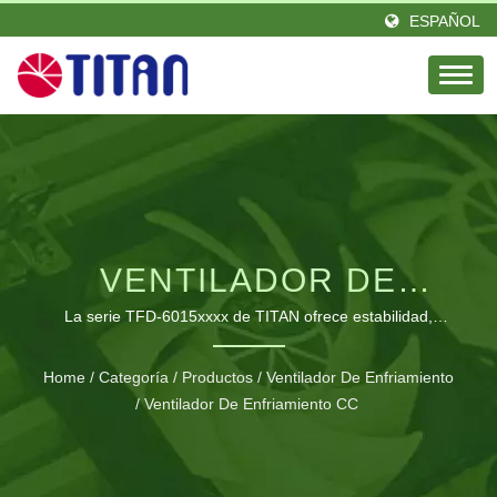
ESPAÑOL
VENTILADOR DE
REFRIGERACIÓN DC
La serie TFD-6015xxxx de TITAN ofrece estabilidad,
funcionamiento super silencioso y excelente disipación de
PROFESIONAL CON
calor en un diseño compacto de 60mm x 60mm x 15mm.
Home
/
Categoría
/
Productos
/
Ventilador De Enfriamiento
APLICACIONES
/
Ventilador De Enfriamiento CC
VERSÁTILES