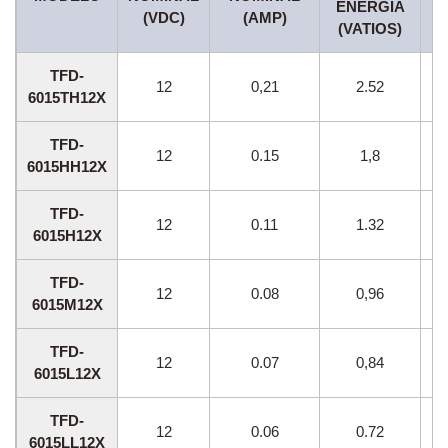
ENERGÍA
V
(VDC)
(AMP)
(VATIOS)
TFD-
12
0,21
2.52
6015TH12X
TFD-
12
0.15
1,8
6015HH12X
TFD-
12
0.11
1.32
6015H12X
TFD-
12
0.08
0,96
6015M12X
TFD-
12
0.07
0,84
6015L12X
TFD-
12
0.06
0.72
6015LL12X