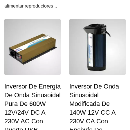
alimentar reproductores de
DVD, teléfonos...
Inversor De Energía
Inversor De Onda
De Onda Sinusoidal
Sinusoidal
Pura De 600W
Modificada De
12V/24V DC A
140W 12V CC A
230V AC Con
230V CA Con
Puerto USB
Enchufe De