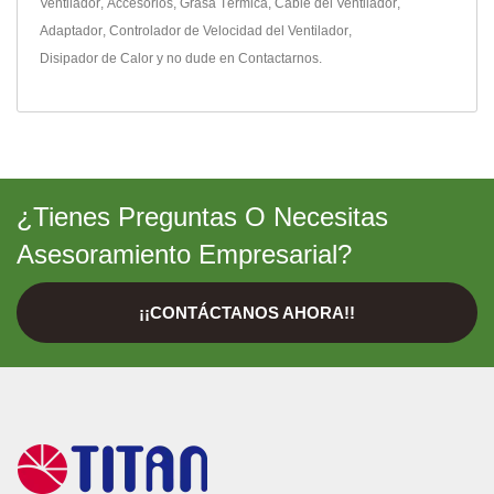
Ventilador
,
Accesorios
,
Grasa Térmica
,
Cable del Ventilador
,
Adaptador
,
Controlador de Velocidad del Ventilador
,
Disipador de Calor
y no dude en
Contactarnos
.
¿Tienes Preguntas O Necesitas
Asesoramiento Empresarial?
¡¡CONTÁCTANOS AHORA!!