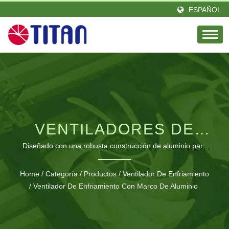
ESPAÑOL
VENTILADORES DE
ENFRIAMIENTO DE
Diseñado con una robusta construcción de aluminio para
una superior disipación del calor y un funcionamiento casi
MARCO DE ALUMINIO
silencioso.
Home
/
Categoría
/
Productos
/
Ventilador De Enfriamiento
/
Ventilador De Enfriamiento Con Marco De Aluminio
PREMIUM CON UN
RENDIMIENTO